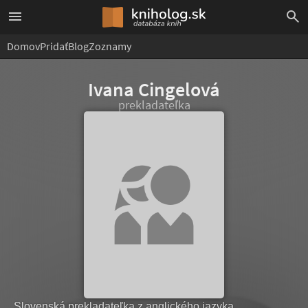
Domov
Pridať
Blog
Zoznamy
Ivana Cingelová
prekladateľka
Slovenská prekladateľka z anglického jazyka.