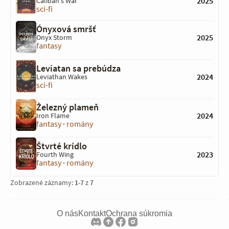
2025
Caliban's War
sci-fi
Ónyxová smršť
2025
Onyx Storm
fantasy
Leviatan sa prebúdza
2024
Leviathan Wakes
sci-fi
Železný plameň
2024
Iron Flame
fantasy
·
romány
Štvrté krídlo
2023
Fourth Wing
fantasy
·
romány
Zobrazené záznamy:
1
-
7
z
7
O nás
Kontakt
Ochrana súkromia