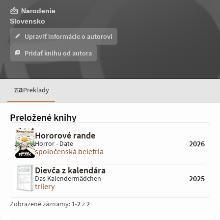
Narodenie
Slovensko
Upraviť informácie o autorovi
Pridať knihu od autora
Preklady
Preložené knihy
Hororové rande
2026
Horror - Date
spoločenská beletria
Dievča z kalendára
2025
Das Kalendermädchen
trilery
Zobrazené záznamy:
1
-
2
z
2