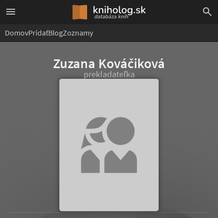
Domov
Pridať
Blog
Zoznamy
Zuzana Kováčiková
prekladateľka