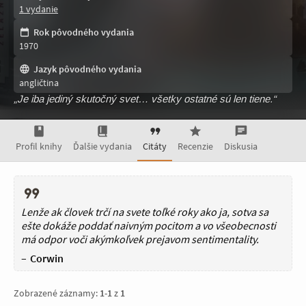
1 vydanie
Rok pôvodného vydania
1970
Jazyk pôvodného vydania
angličtina
„Je iba jediný skutočný svet… všetky ostatné sú len tiene.“
Profil knihy
Ďalšie vydania
Citáty
Recenzie
Diskusia
Lenže ak človek trčí na svete toľké roky ako ja, sotva sa
ešte dokáže poddať naivným pocitom a vo všeobecnosti
má odpor voči akýmkoľvek prejavom sentimentality.
Corwin
Zobrazené záznamy:
1
-
1
z
1