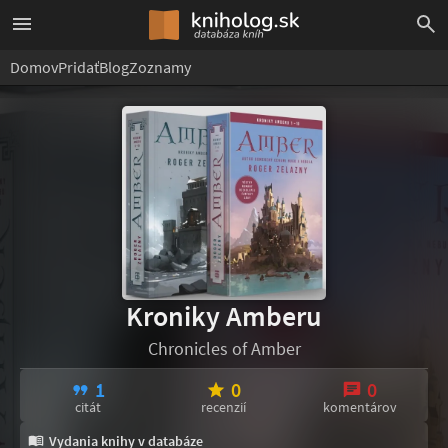
Domov
Pridať
Blog
Zoznamy
Kroniky Amberu
Chronicles of Amber
1
0
0
citát
recenzií
komentárov
Vydania knihy v databáze