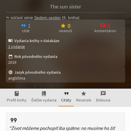
The sun sister
súčasť série
Sedem sestier
(6. kniha)
1
0
0
citát
recenzií
komentárov
Vydania knihy v databáze
1 vydanie
Rok pôvodného vydania
2019
Jazyk pôvodného vydania
angličtina
Profil knihy
Ďalšie vydania
Citáty
Recenzie
Diskusia
"Život môžeme pochopiť iba spätne: no musíme ho žiť