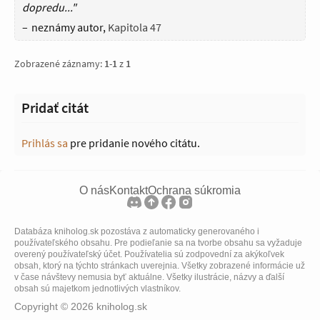
dopredu..."
neznámy autor
Kapitola 47
Zobrazené záznamy:
1
-
1
z
1
Pridať citát
Prihlás sa
pre pridanie nového citátu.
O nás
Kontakt
Ochrana súkromia
Databáza kniholog.sk pozostáva z automaticky generovaného i
používateľského obsahu. Pre podieľanie sa na tvorbe obsahu sa vyžaduje
overený používateľský účet. Používatelia sú zodpovední za akýkoľvek
obsah, ktorý na týchto stránkach uverejnia. Všetky zobrazené informácie už
v čase návštevy nemusia byť aktuálne. Všetky ilustrácie, názvy a ďalší
obsah sú majetkom jednotlivých vlastníkov.
Copyright © 2026 kniholog.sk