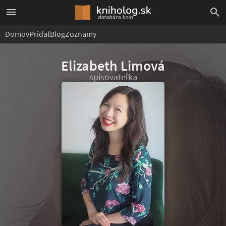
Domov
Pridať
Blog
Zoznamy
Elizabeth Limová
spisovateľka