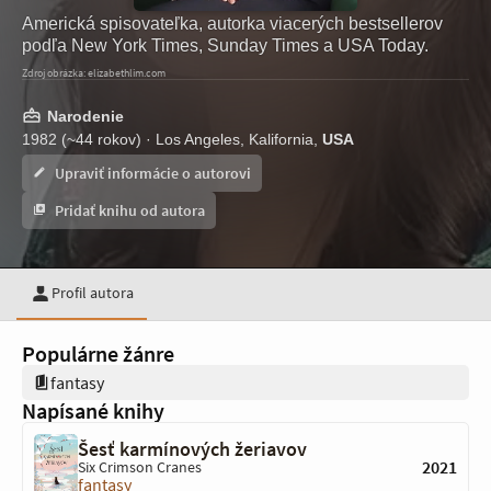
Americká spisovateľka, autorka viacerých bestsellerov
podľa New York Times, Sunday Times a USA Today.
Zdroj obrázka: elizabethlim.com
Narodenie
1982 (~44 rokov) · Los Angeles, Kalifornia,
USA
Upraviť informácie o autorovi
Pridať knihu od autora
Profil autora
Populárne žánre
fantasy
Napísané knihy
Šesť karmínových žeriavov
2021
Six Crimson Cranes
fantasy