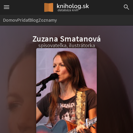
Domov
Pridať
Blog
Zoznamy
Zuzana Smatanová
spisovateľka, ilustrátorka