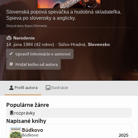
Slovenská popová speváčka a hudobná skladateľka.
Spieva po slovensky a anglicky.
Zdroj obrázka: Bojars/Wikimedia
Narodenie
14. júna 1984 (42 rokov) · Súľov-Hradná,
Slovensko
Upraviť informácie o autorovi
Pridať knihu od autora
Profil autora
Ilustrácie
Populárne žánre
rozprávky
Napísané knihy
Búdkovo
2025
Búdkovo