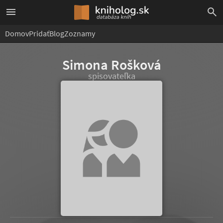
Domov
Pridať
Blog
Zoznamy
Simona Rošková
spisovateľka