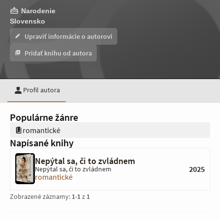
Narodenie
Slovensko
Upraviť informácie o autorovi
Pridať knihu od autora
Profil autora
Populárne žánre
romantické
Napísané knihy
Nepýtal sa, či to zvládnem
2025
Nepýtal sa, či to zvládnem
romantické
Zobrazené záznamy:
1
-
1
z
1