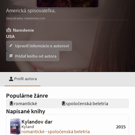
Americká spisovateľka.
Zdroj obrázka: miasheridan.com
Narodenie
USA
Upraviť informácie o autorovi
Pridať knihu od autora
Profil autora
Populárne žánre
romantické
spoločenská beletria
Napísané knihy
Kylandov dar
2015
Kyland
romantické
·
spoločenská beletria