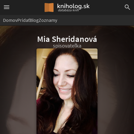
Domov
Pridať
Blog
Zoznamy
Mia Sheridanová
spisovateľka