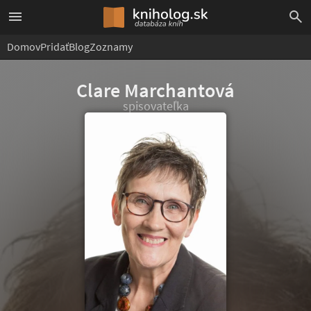
Domov
Pridať
Blog
Zoznamy
Clare Marchantová
spisovateľka