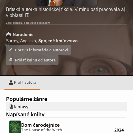
Britská autorka historickej fikcie. V minulosti pracovala aj
v oblasti IT.
Zdroj obrázka: boldwoodbooks.com
Narodenie
Surrey, Anglicko,
Spojené kráľovstvo
Upraviť informácie o autorovi
Pridať knihu od autora
Profil autora
Populárne žánre
fantasy
Napísané knihy
Dom čarodejnice
2024
The House of the Witch