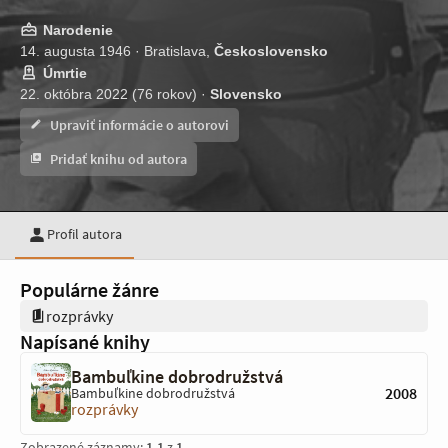
Narodenie
14. augusta 1946 · Bratislava,
Československo
Úmrtie
22. októbra 2022 (76 rokov) ·
Slovensko
Upraviť informácie o autorovi
Pridať knihu od autora
Profil autora
Populárne žánre
rozprávky
Napísané knihy
Bambuľkine dobrodružstvá
2008
Bambuľkine dobrodružstvá
rozprávky
Zobrazené záznamy:
1
-
1
z
1