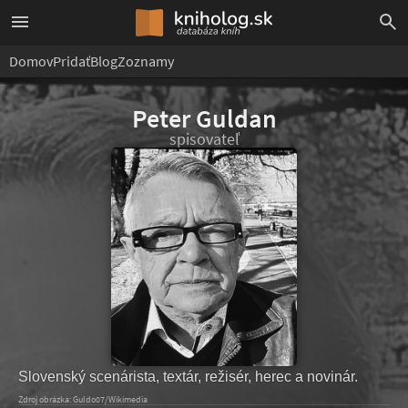
Domov
Pridať
Blog
Zoznamy
Peter Guldan
spisovateľ
Slovenský scenárista, textár, režisér, herec a novinár.
Zdroj obrázka: Guldo07/Wikimedia