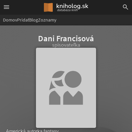
Domov
Pridať
Blog
Zoznamy
Dani Francisová
spisovateľka
Americká autorka fantasy.