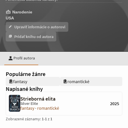
Narodenie
USA
Upraviť informácie o autorovi
Pridať knihu od autora
Profil autora
Populárne žánre
fantasy
romantické
Napísané knihy
Strieborná elita
2025
Silver Elite
fantasy
·
romantické
Zobrazené záznamy:
1
-
1
z
1