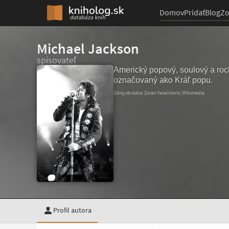
Domov
Pridať
Blog
Z
Michael Jackson
spisovateľ
Americký popový, soulový a rock
označovaný ako Kráľ popu.
Zdroj obrázka: Zoran Veselinovic/Wikimedia
Profil autora