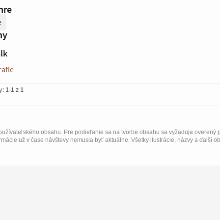
nre
e
hy
lk
afie
y:
1
-
1
z
1
užívateľského obsahu. Pre podieľanie sa na tvorbe obsahu sa vyžaduje overený p
rmácie už v čase návštevy nemusia byť aktuálne. Všetky ilustrácie, názvy a ďalší o