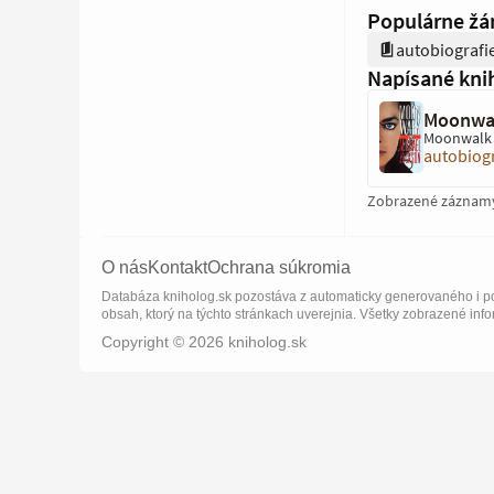
Populárne žá
autobiografi
Napísané kni
Moonwa
Moonwalk
autobiogr
Zobrazené záznam
O nás
Kontakt
Ochrana súkromia
Databáza kniholog.sk pozostáva z automaticky generovaného i po
obsah, ktorý na týchto stránkach uverejnia. Všetky zobrazené info
Copyright © 2026 kniholog.sk