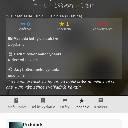
コーヒーが冷めないうちに
súčasť série
Funiculi Funicula
(1. kniha)
0
1
0
citátov
recenzia
komentárov
Vydania knihy v databáze
1 vydanie
Dátum pôvodného vydania
6. december 2015
Jazyk pôvodného vydania
japončina
„Čo by ste spravili, ak by ste sa mohli vrátiť do minulosti na
čas, kým vám stihne vychladnúť káva?“
Profil knihy
Ďalšie vydania
Citáty
Recenzie
Diskusia
Richdark