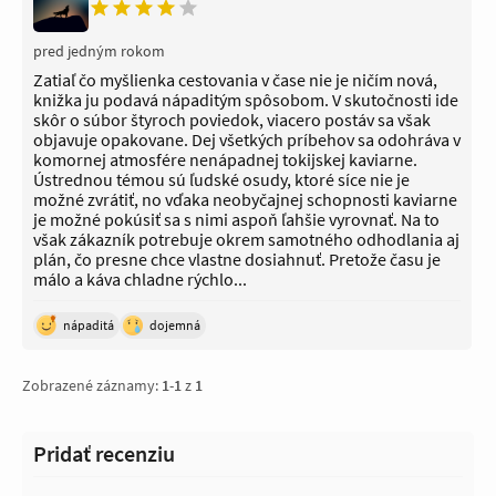
pred jedným rokom
Zatiaľ čo myšlienka cestovania v čase nie je ničím nová,
knižka ju podavá nápaditým spôsobom. V skutočnosti ide
skôr o súbor štyroch poviedok, viacero postáv sa však
objavuje opakovane. Dej všetkých príbehov sa odohráva v
komornej atmosfére nenápadnej tokijskej kaviarne.
Ústrednou témou sú ľudské osudy, ktoré síce nie je
možné zvrátiť, no vďaka neobyčajnej schopnosti kaviarne
je možné pokúsiť sa s nimi aspoň ľahšie vyrovnať. Na to
však zákazník potrebuje okrem samotného odhodlania aj
plán, čo presne chce vlastne dosiahnuť. Pretože času je
málo a káva chladne rýchlo...
nápaditá
dojemná
Zobrazené záznamy:
1
-
1
z
1
Pridať recenziu