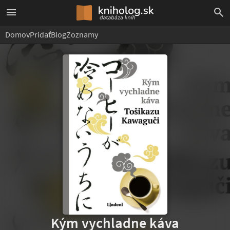
Domov
Pridať
Blog
Zoznamy
Kým vychladne káva