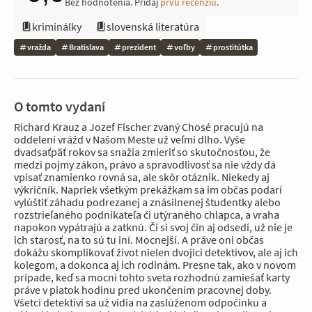
Bez hodnotenia. Pridaj
prvú recenziu
.
kriminálky
slovenská literatúra
vražda
Bratislava
prezident
voľby
prostitútka
O tomto vydaní
Richard Krauz a Jozef Fischer zvaný Chosé pracujú na
oddelení vrážd v Našom Meste už veľmi dlho. Vyše
dvadsaťpäť rokov sa snažia zmieriť so skutočnosťou, že
medzi pojmy zákon, právo a spravodlivosť sa nie vždy dá
vpísať znamienko rovná sa, ale skôr otáznik. Niekedy aj
výkričník. Napriek všetkým prekážkam sa im občas podarí
vylúštiť záhadu podrezanej a znásilnenej študentky alebo
rozstrieľaného podnikateľa či utýraného chlapca, a vraha
napokon vypátrajú a zatknú. Či si svoj čin aj odsedí, už nie je
ich starosť, na to sú tu iní. Mocnejší. A práve oni občas
dokážu skomplikovať život nielen dvojici detektívov, ale aj ich
kolegom, a dokonca aj ich rodinám. Presne tak, ako v novom
prípade, keď sa mocní tohto sveta rozhodnú zamiešať karty
práve v piatok hodinu pred ukončením pracovnej doby.
Všetci detektívi sa už vidia na zaslúženom odpočinku a