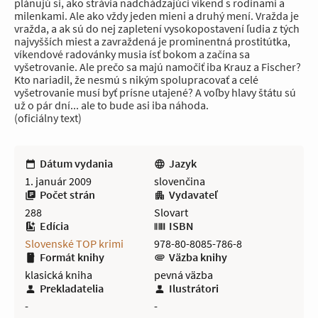
plánujú si, ako strávia nadchádzajúci víkend s rodinami a
milenkami. Ale ako vždy jeden mieni a druhý mení. Vražda je
vražda, a ak sú do nej zapletení vysokopostavení ľudia z tých
najvyšších miest a zavraždená je prominentná prostitútka,
víkendové radovánky musia ísť bokom a začína sa
vyšetrovanie. Ale prečo sa majú namočiť iba Krauz a Fischer?
Kto nariadil, že nesmú s nikým spolupracovať a celé
vyšetrovanie musí byť prísne utajené? A voľby hlavy štátu sú
už o pár dní... ale to bude asi iba náhoda.
(oficiálny text)
Dátum vydania
Jazyk
1. január 2009
slovenčina
Počet strán
Vydavateľ
288
Slovart
Edícia
ISBN
Slovenské TOP krimi
978-80-8085-786-8
Formát knihy
Väzba knihy
klasická kniha
pevná väzba
Prekladatelia
Ilustrátori
-
-