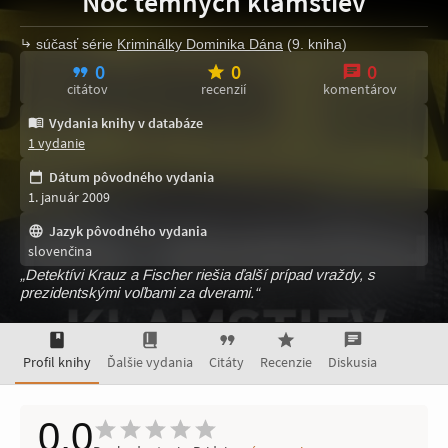
Noc temných klamstiev
súčasť série
Kriminálky Dominika Dána
(9. kniha)
0
0
0
citátov
recenzií
komentárov
Vydania knihy v databáze
1 vydanie
Dátum pôvodného vydania
1. január 2009
Jazyk pôvodného vydania
slovenčina
„Detektívi Krauz a Fischer riešia ďalší prípad vraždy, s
prezidentskými voľbami za dverami.“
Profil knihy
Ďalšie vydania
Citáty
Recenzie
Diskusia
0,0