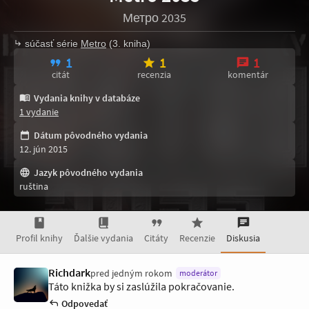
Метро 2035
súčasť série
Metro
(3. kniha)
1
1
1
citát
recenzia
komentár
Vydania knihy v databáze
1 vydanie
Dátum pôvodného vydania
12. jún 2015
Jazyk pôvodného vydania
ruština
Profil knihy
Ďalšie vydania
Citáty
Recenzie
Diskusia
Richdark
pred jedným rokom
moderátor
Táto knižka by si zaslúžila pokračovanie.
Odpovedať