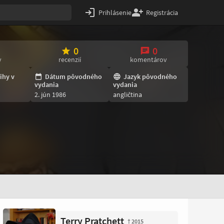
Prihlásenie
Registrácia
0
0
v
recenzií
komentárov
ihy v
Dátum pôvodného
Jazyk pôvodného
vydania
vydania
2. jún 1986
angličtina
Terry Pratchett
† 2015