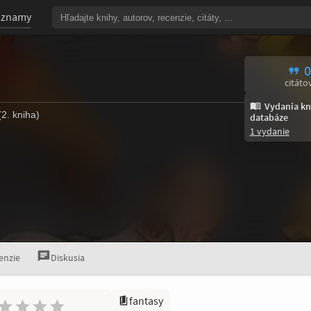
oznamy
0
citáto
Vydania kn
2. kniha)
databáze
1 vydanie
enzie
Diskusia
fantasy