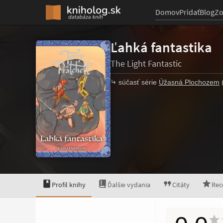
Domov
Pridať
Blog
Z
Ľahká fantastika
The Light Fantastic
súčasť série
Úžasná Plochozem
(
Profil knihy
Ďalšie vydania
Citáty
Rec