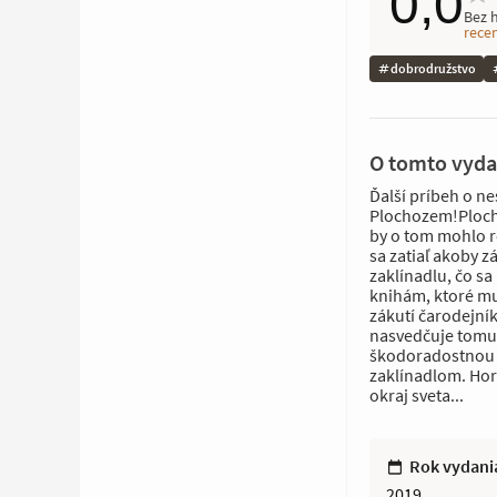
0,0
Bez 
rece
dobrodružstvo
O tomto vyda
Ďalší príbeh o n
Plochozem!Ploch
by o tom mohlo r
sa zatiaľ akoby 
zaklínadlu, čo sa
knihám, ktoré mus
zákutí čarodejní
nasvedčuje tomu, 
škodoradostnou č
zaklínadlom. Horš
okraj sveta...
Rok vydani
2019