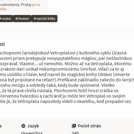
hodnotenia. Pridaj
prvú
nziu
.
vojna
humor
epické bitky
ní
eschopnom čarodejníkovi Vetroplašovi z kultového cyklu Úžasná
ozem priam prekypuje nevyspytateľnou mágiou, pár nešťastníkov
ozprávať. Vlastne... už nemohlo. Možno až na Vetroplaša, ktorému
zázrakom darí unikať nekompromisnému Smrťovi. Vďačí za to aj
 mu usídlilo v hlave, keď nazrel do magickej knihy Oktávo (neverte
ia byť pripútané na reťazi!).Prefíkané zaklínadlo zaliezlo do šerýc
kovho mozgu a odvtedy čaká, kedy bude vyslovené. Všetko
že tá pravá chvíľa nastala. Plochozemi totiž hrozí zrážka so
ervenou hviezdou a zachrániť ju môže len Vetroplaš so svojím
ie je, že Vetroplaša naposledy videli v okamihu, keď prepadol cez
a
Jazyk
Počet strán
slovenčina
240