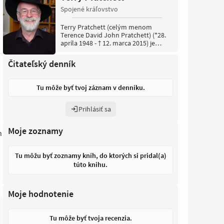
Spojené kráľovstvo
Terry Pratchett (celým menom
Terence David John Pratchett) (*28.
apríla 1948 - † 12. marca 2015) je
anglický autor fantasy literatúry.
Pratchett sa narodil v Beaconsfielde v
Čitateľský denník
anglickom grófstve Bucks Davidovi a
Eileen Pratchettovcom. Svoje
vzdelanie pripisuje High Wycombe
Tu môže byť tvoj záznam v denníku.
Technical High School a
Beaconsfieldskej verejnej knižnici.
Prihlásiť sa
Moje zoznamy
h
Tu môžu byť zoznamy kníh, do ktorých si pridal(a)
túto knihu.
Moje hodnotenie
Tu môže byť tvoja recenzia.