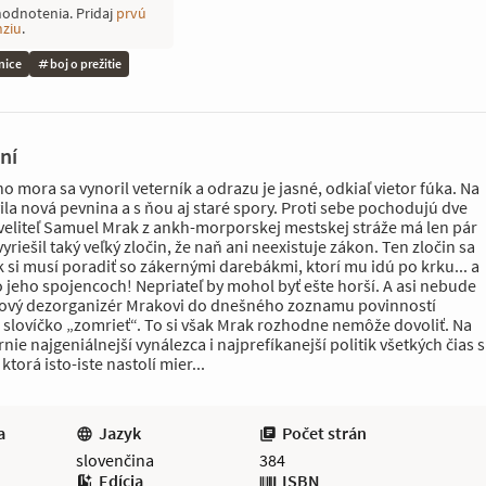
hodnotenia. Pridaj
prvú
nziu
.
nice
boj o prežitie
ní
mora sa vynoril veterník a odrazu je jasné, odkiaľ vietor fúka. Na
ila nová pevnina a s ňou aj staré spory. Proti sebe pochodujú dve
veliteľ Samuel Mrak z ankh-morporskej mestskej stráže má len pár
yriešil taký veľký zločin, že naň ani neexistuje zákon. Ten zločin sa
 si musí poradiť so zákernými darebákmi, ktorí mu idú po krku... a
 jeho spojencoch! Nepriateľ by mohol byť ešte horší. A asi nebude
kový dezorganizér Mrakovi do dnešného zoznamu povinností
 slovíčko „zomrieť“. To si však Mrak rozhodne nemôže dovoliť. Na
rnie najgeniálnejší vynálezca i najprefíkanejší politik všetkých čias s
torá isto-iste nastolí mier...
a
Jazyk
Počet strán
slovenčina
384
Edícia
ISBN