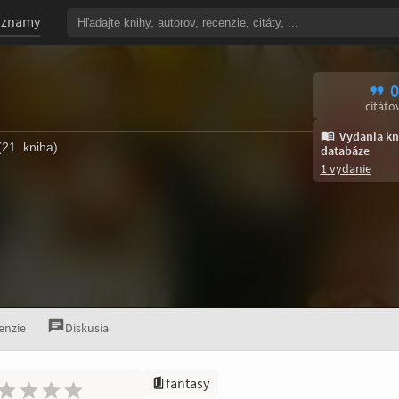
oznamy
0
citáto
Vydania kn
21. kniha)
databáze
1 vydanie
enzie
Diskusia
fantasy