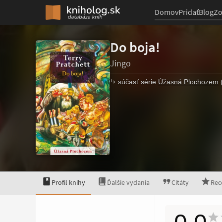
Domov
Pridať
Blog
Z
Do boja!
Jingo
súčasť série
Úžasná Plochozem
(
Profil knihy
Ďalšie vydania
Citáty
Rec