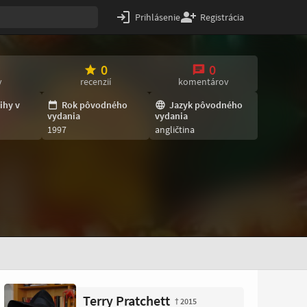
Prihlásenie
Registrácia
0
0
v
recenzií
komentárov
ihy v
Rok pôvodného
Jazyk pôvodného
vydania
vydania
1997
angličtina
Terry Pratchett
† 2015