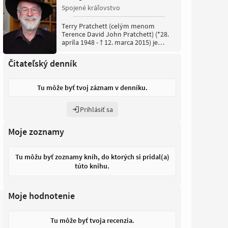
Spojené kráľovstvo
Terry Pratchett (celým menom
Terence David John Pratchett) (*28.
apríla 1948 - † 12. marca 2015) je
anglický autor fantasy literatúry.
Pratchett sa narodil v Beaconsfielde v
Čitateľský denník
anglickom grófstve Bucks Davidovi a
Eileen Pratchettovcom. Svoje
vzdelanie pripisuje High Wycombe
Tu môže byť tvoj záznam v denníku.
Technical High School a
Beaconsfieldskej verejnej knižnici.
Prihlásiť sa
Moje zoznamy
Tu môžu byť zoznamy kníh, do ktorých si pridal(a)
túto knihu.
Moje hodnotenie
Tu môže byť tvoja recenzia.