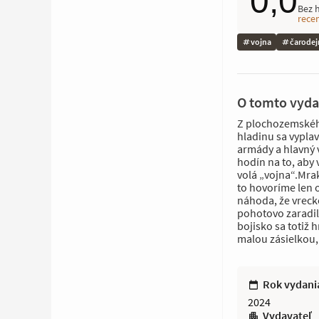
0,0
Bez 
rece
vojna
čarodej
O tomto vyda
Z plochozemského 
hladinu sa vyplav
armády a hlavný 
hodín na to, aby v
volá „vojna“.Mrak
to hovoríme len o
náhoda, že vrec
pohotovo zaradil
bojisko sa totiž h
malou zásielkou, k
Rok vydani
2024
Vydavateľ