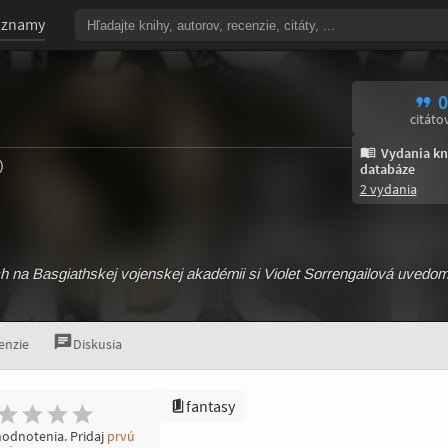
oznamy
0
citáto
Vydania kn
)
databáze
2 vydania
na Basgiathskej vojenskej akadémii si Violet Sorrengailová uvedomuj
enzie
Diskusia
fantasy
hodnotenia. Pridaj
prvú