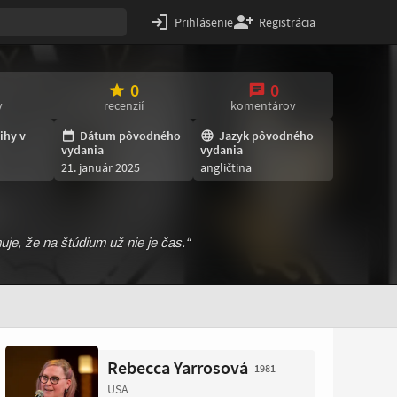
Prihlásenie
Registrácia
0
0
v
recenzií
komentárov
ihy v
Dátum pôvodného
Jazyk pôvodného
vydania
vydania
21. január 2025
angličtina
e, že na štúdium už nie je čas.“
Rebecca Yarrosová
1981
USA