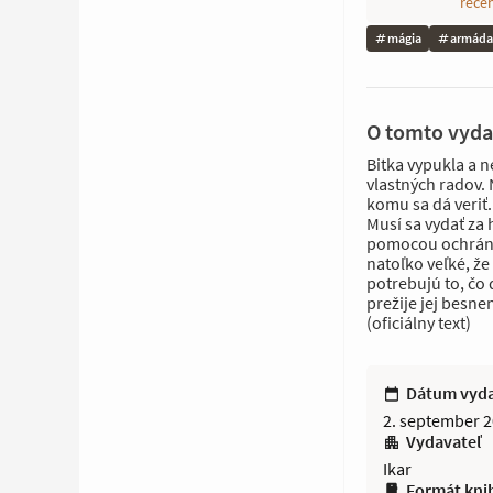
rece
mágia
armáda
O tomto vyda
Bitka vypukla a n
vlastných radov.
komu sa dá veriť. 
Musí sa vydať za 
pomocou ochránil
natoľko veľké, ž
potrebujú to, čo d
prežije jej besnen
(oficiálny text)
Dátum vyd
2. september 
Vydavateľ
Ikar
Formát kni