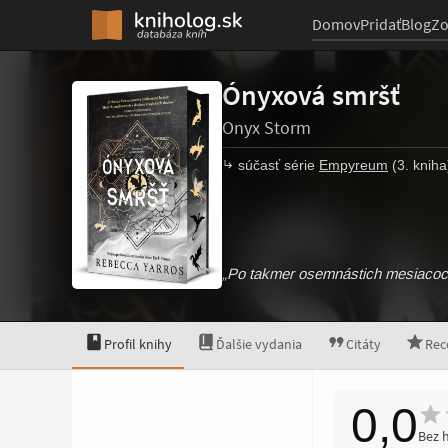
Domov
Pridať
Blog
Z
Ónyxová smršť
Onyx Storm
súčasť série
Empyreum
(3. kniha
„Po takmer osemnástich mesiacoch 
Profil knihy
Ďalšie vydania
Citáty
Rec
0,0
Bez 