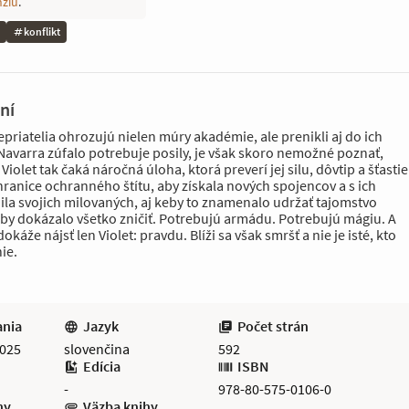
nziu
.
konflikt
ní
epriatelia ohrozujú nielen múry akadémie, ale prenikli aj do ich
 Navarra zúfalo potrebuje posily, je však skoro nemožné poznať,
Violet tak čaká náročná úloha, ktorá preverí jej silu, dôvtip a šťastie
hranice ochranného štítu, aby získala nových spojencov a s ich
a svojich milovaných, aj keby to znamenalo udržať tajomstvo
e by dokázalo všetko zničiť. Potrebujú armádu. Potrebujú mágiu. A
okáže nájsť len Violet: pravdu. Blíži sa však smršť a nie je isté, kto
ie.
ania
Jazyk
Počet strán
2025
slovenčina
592
Edícia
ISBN
-
978-80-575-0106-0
hy
Väzba knihy