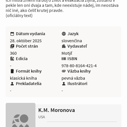
ich misia zmení na boj o život a evakuácia zlyhá, zostanú v
pekle len oni dvaja a tam, kde neexistuje nádej, im neostáva
nič iné, ako čeliť krutej pravde.
(oficiálny text)
Dátum vydania
Jazyk
28. október 2025
slovenčina
Počet strán
Vydavateľ
360
Motýľ
Edícia
ISBN
-
978-80-8164-421-4
Formát knihy
Väzba knihy
klasická kniha
pevná väzba
Prekladatelia
Ilustrátori
-
-
K.M. Moronova
USA