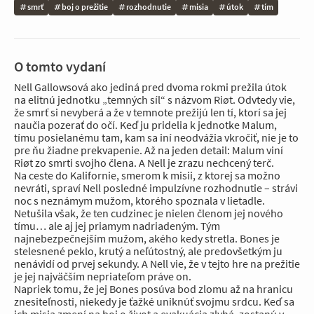
smrť
boj o prežitie
rozhodnutie
misia
útok
tím
O tomto vydaní
Nell Gallowsová ako jediná pred dvoma rokmi prežila útok
na elitnú jednotku „temných síl“ s názvom Riøt. Odvtedy vie,
že smrť si nevyberá a že v temnote prežijú len tí, ktorí sa jej
naučia pozerať do očí. Keď ju pridelia k jednotke Malum,
tímu posielanému tam, kam sa iní neodvážia vkročiť, nie je to
pre ňu žiadne prekvapenie. Až na jeden detail: Malum viní
Riøt zo smrti svojho člena. A Nell je zrazu nechcený terč.
Na ceste do Kalifornie, smerom k misii, z ktorej sa možno
nevráti, spraví Nell posledné impulzívne rozhodnutie – strávi
noc s neznámym mužom, ktorého spoznala v lietadle.
Netušila však, že ten cudzinec je nielen členom jej nového
tímu… ale aj jej priamym nadriadeným. Tým
najnebezpečnejším mužom, akého kedy stretla. Bones je
stelesnené peklo, krutý a neľútostný, ale predovšetkým ju
nenávidí od prvej sekundy. A Nell vie, že v tejto hre na prežitie
je jej najväčším nepriateľom práve on.
Napriek tomu, že jej Bones posúva bod zlomu až na hranicu
znesiteľnosti, niekedy je ťažké uniknúť svojmu srdcu. Keď sa