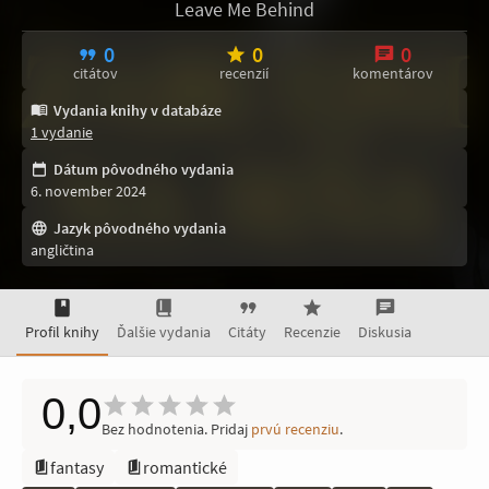
Leave Me Behind
0
0
0
citátov
recenzií
komentárov
Vydania knihy v databáze
1 vydanie
Dátum pôvodného vydania
6. november 2024
Jazyk pôvodného vydania
angličtina
Profil knihy
Ďalšie vydania
Citáty
Recenzie
Diskusia
0,0
Bez hodnotenia. Pridaj
prvú recenziu
.
fantasy
romantické