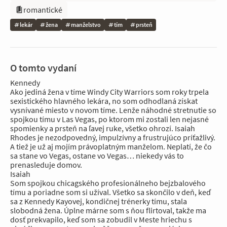
romantické
lekár
žena
manželstvo
tím
prsteň
O tomto vydaní
Kennedy
Ako jediná žena v tíme Windy City Warriors som roky trpela
sexistického hlavného lekára, no som odhodlaná získat
vysnívané miesto v novom tíme. Lenže náhodné stretnutie so
spojkou tímu v Las Vegas, po ktorom mi zostali len nejasné
spomienky a prsteň na ľavej ruke, všetko ohrozí. Isaiah
Rhodes je nezodpovedný, impulzívny a frustrujúco príťažlivý.
A tiež je už aj mojím právoplatným manželom. Neplatí, že čo
sa stane vo Vegas, ostane vo Vegas… niekedy vás to
prenasleduje domov.
Isaiah
Som spojkou chicagského profesionálneho bejzbalového
tímu a poriadne som si užíval. Všetko sa skončilo v deň, keď
sa z Kennedy Kayovej, kondičnej trénerky tímu, stala
slobodná žena. Úplne márne som s ňou flirtoval, takže ma
dosť prekvapilo, keď som sa zobudil v Meste hriechu s