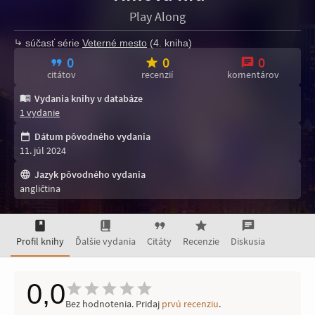
Play Along
súčasť série
Veterné mesto
(4. kniha)
0
0
0
citátov
recenzií
komentárov
Vydania knihy v databáze
1 vydanie
Dátum pôvodného vydania
11. júl 2024
Jazyk pôvodného vydania
angličtina
Profil knihy
Ďalšie vydania
Citáty
Recenzie
Diskusia
0,0
Bez hodnotenia. Pridaj
prvú recenziu
.