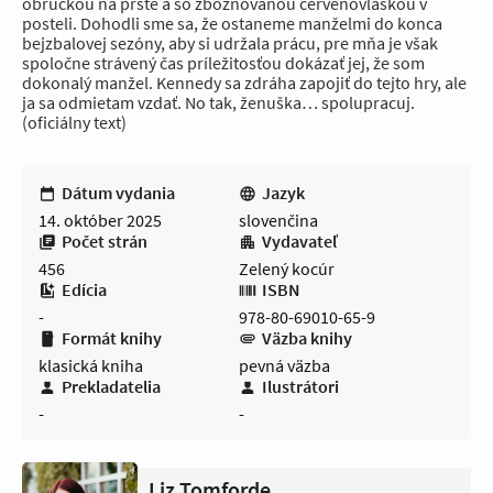
obrúčkou na prste a so zbožňovanou červenovláskou v
posteli. Dohodli sme sa, že ostaneme manželmi do konca
bejzbalovej sezóny, aby si udržala prácu, pre mňa je však
spoločne strávený čas príležitosťou dokázať jej, že som
dokonalý manžel. Kennedy sa zdráha zapojiť do tejto hry, ale
ja sa odmietam vzdať. No tak, ženuška… spolupracuj.
(oficiálny text)
Dátum vydania
Jazyk
14. október 2025
slovenčina
Počet strán
Vydavateľ
456
Zelený kocúr
Edícia
ISBN
-
978-80-69010-65-9
Formát knihy
Väzba knihy
klasická kniha
pevná väzba
Prekladatelia
Ilustrátori
-
-
Liz Tomforde