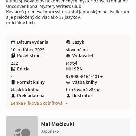
klubu spisovateľov nekonvenčných mysterióznych románov
Unconventional Mystery Writers Club.
Kaviareň pri mesačnom svite sa stal japonským bestsellerom
a je preložený do viac ako 17 jazykov.
(oficiálny text)
Dátum vydania
Jazyk
10. október 2025
slovenčina
Počet strán
Vydavateľ
232
Motýľ
Edícia
ISBN
-
978-80-8164-401-6
Formát knihy
Väzba knihy
klasická kniha
brožovaná väzba
Prekladatelia
Ilustrátori
Lenka Fifková Školníková
-
Mai Močizuki
Japonsko