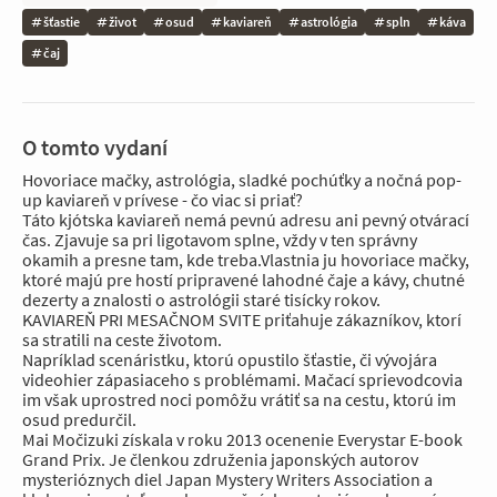
šťastie
život
osud
kaviareň
astrológia
spln
káva
čaj
O tomto vydaní
Hovoriace mačky, astrológia, sladké pochúťky a nočná pop-
up kaviareň v prívese - čo viac si priať?
Táto kjótska kaviareň nemá pevnú adresu ani pevný otvárací
čas. Zjavuje sa pri ligotavom splne, vždy v ten správny
okamih a presne tam, kde treba.Vlastnia ju hovoriace mačky,
ktoré majú pre hostí pripravené lahodné čaje a kávy, chutné
dezerty a znalosti o astrológii staré tisícky rokov.
KAVIAREŇ PRI MESAČNOM SVITE priťahuje zákazníkov, ktorí
sa stratili na ceste životom.
Napríklad scenáristku, ktorú opustilo šťastie, či vývojára
videohier zápasiaceho s problémami. Mačací sprievodcovia
im však uprostred noci pomôžu vrátiť sa na cestu, ktorú im
osud predurčil.
Mai Močizuki získala v roku 2013 ocenenie Everystar E-book
Grand Prix. Je členkou združenia japonských autorov
mysterióznych diel Japan Mystery Writers Association a