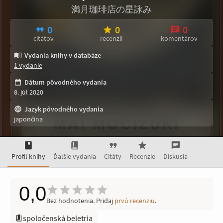
満月珈琲店の星詠み
0
0
0
citátov
recenzií
komentárov
Vydania knihy v databáze
1 vydanie
Dátum pôvodného vydania
8. júl 2020
Jazyk pôvodného vydania
japončina
Profil knihy
Ďalšie vydania
Citáty
Recenzie
Diskusia
0,0
Bez hodnotenia. Pridaj
prvú recenziu
.
spoločenská beletria