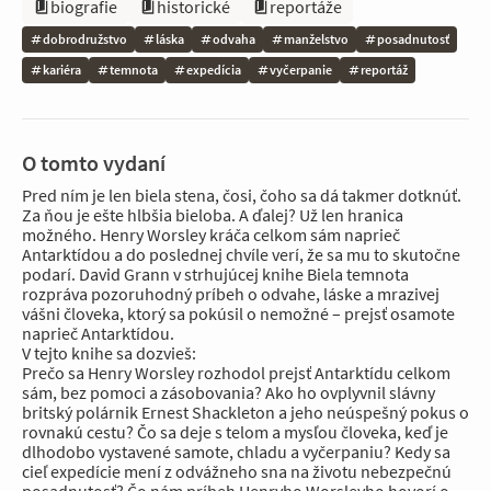
biografie
historické
reportáže
dobrodružstvo
láska
odvaha
manželstvo
posadnutosť
kariéra
temnota
expedícia
vyčerpanie
reportáž
O tomto vydaní
Pred ním je len biela stena, čosi, čoho sa dá takmer dotknúť.
Za ňou je ešte hlbšia bieloba. A ďalej? Už len hranica
možného. Henry Worsley kráča celkom sám naprieč
Antarktídou a do poslednej chvíle verí, že sa mu to skutočne
podarí. David Grann v strhujúcej knihe Biela temnota
rozpráva pozoruhodný príbeh o odvahe, láske a mrazivej
vášni človeka, ktorý sa pokúsil o nemožné – prejsť osamote
naprieč Antarktídou.
V tejto knihe sa dozvieš:
Prečo sa Henry Worsley rozhodol prejsť Antarktídu celkom
sám, bez pomoci a zásobovania? Ako ho ovplyvnil slávny
britský polárnik Ernest Shackleton a jeho neúspešný pokus o
rovnakú cestu? Čo sa deje s telom a mysľou človeka, keď je
dlhodobo vystavené samote, chladu a vyčerpaniu? Kedy sa
cieľ expedície mení z odvážneho sna na životu nebezpečnú