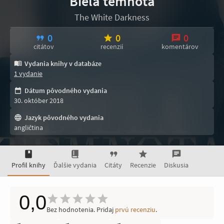
Biela temnota
The White Darkness
0
0
0
citátov
recenzií
komentárov
Vydania knihy v databáze
1 vydanie
Dátum pôvodného vydania
30. október 2018
Jazyk pôvodného vydania
angličtina
Profil knihy
Ďalšie vydania
Citáty
Recenzie
Diskusia
0,0
Bez hodnotenia. Pridaj
prvú recenziu
.