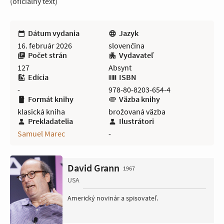
(oficiálny text)
Dátum vydania
Jazyk
16. február 2026
slovenčina
Počet strán
Vydavateľ
127
Absynt
Edícia
ISBN
-
978-80-8203-654-4
Formát knihy
Väzba knihy
klasická kniha
brožovaná väzba
Prekladatelia
Ilustrátori
Samuel Marec
-
David Grann
1967
USA
Americký novinár a spisovateľ.