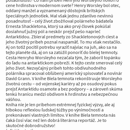
posadnutosť? Čo nám príbeh Henryho Worsleyho hovorí o
cene hrdinstva v modernom svete? Henry Worsley bol otec,
oddaný manžel a vyznamenaný dôstojník britských
špeciálnych jednotiek. Mal však jednu zdanlivo nevinnú
posadnutosť – celý život zbožňoval polárneho bádateľa
Ernesta Shackletona, ktorý sa ako prvý človek pokúšal
dosiahnuť južný pól a neskôr prejsť pešo naprieč
Antarktídou. Zbieral predmety zo Shackletonových ciest a
jeho životný príbeh poznal naspamäť. To mu však nestačilo.
Aj on totiž pocítil potrebu vyraziť najviac na juh, ako sa na
tejto planéte dá, aj on sa zatúžil ponoriť do bielej temnoty.
Cesta Henryho Worsleyho nezačala tým, že zaboril topánku
do ľadu na antarktickom pobreží. K tejto ceste smeroval celý
jeho život. Nezvyčajný príbeh tohto obdivuhodného
polárnika spracoval obľúbený americký spisovateľ a novinár
David Grann. V knihe Biela temnota rekonštruuje Worsleyho
životnú cestu – od vojenskej kariéry až po osudový pokus
prejsť Antarktídu osamote a bez podpory – a zároveň skúma
tenkú hranicu medzi obdivom k hrdinstvu a nebezpečnou
vášňou.
Kniha nie je len príbehom extrémnej fyzickej výzvy, ale aj
hlbokou reflexiou ľudskej túžby po výnimočnosti a
prekonávaní vlastných limitov. V knihe Biela temnota nás
čaká čosi viac než len dobrá literárna reportáž. Je to
skutočné dobrodružstvo!