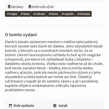
fantasy
dobrodružné
mágia
láska
záhada
kúzla
napätie
fantázia
O tomto vydaní
Elantris bývalo výstavným mestom s nádhernými palácmi,
ktorých vysoké veže žiarili do ďaleka. Jeho obyvateľmi bývali
bytosti, o ktorých sa v susedných mestách verilo, že sú
bohmi. Okrem fascinujúceho vzhľadu to boli aj ich magické
schopnosti, pre ktoré ich vyhľadávali ľudia z blízkeho i
ďalekého okolia Arelonu. Všetko bolo nádherné až do chvíle,
keď mesto zasiahol Reod – kliatba, ktorá zničila všetku
nádheru aj kúzlo, pokryla mesto páchnucim slizom a z jeho
obyvateľov urobila bytosti ani mŕtve ani živé. Čitateľ je
udržiavaný v napätí až do samého záveru a až v poslednej
kapitole dôjde k očakávanému odkrytiu tajomstva
prekliateho mesta.
Rok vydania
Jazyk