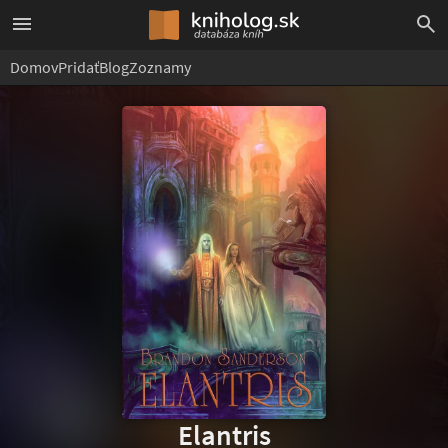
Domov
Pridať
Blog
Zoznamy
Elantris