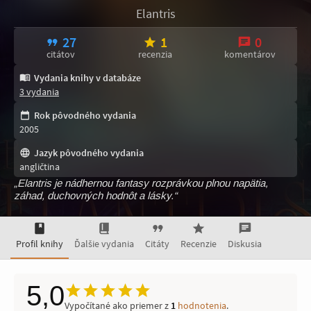
Elantris
27
1
0
citátov
recenzia
komentárov
Vydania knihy v databáze
3 vydania
Rok pôvodného vydania
2005
Jazyk pôvodného vydania
angličtina
„Elantris je nádhernou fantasy rozprávkou plnou napätia,
záhad, duchovných hodnôt a lásky.“
Profil knihy
Ďalšie vydania
Citáty
Recenzie
Diskusia
5,0
Vypočítané ako priemer z
1
hodnotenia
.