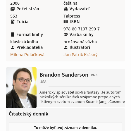
2006
čeština
Počet strán
Vydavateľ
553
Talpress
Edícia
ISBN
-
978-80-7197-290-7
Formát knihy
Väzba knihy
klasická kniha
brožovaná väzba
Prekladatelia
Ilustrátori
Milena Poláčková
Jan Patrik Krásný
Brandon Sanderson
1975
USA
Americký spisovateľ sci-fi a fantasy. Je autorom
niekoľkých sérií knižiek vzájomne prepojených
fiktívnym svetom zvanom Kosmír (angl. Cosmere).
Čitateľský denník
Tu môže byť tvoj záznam v denníku.