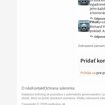
Uršula Am
vyjadrené
jeho každ
a honorác
Odpove
PitoR
pred
Richard P
poklad. Až
Odpove
Zobrazené záznam
Pridať ko
Prihlás sa
pre p
O nás
Kontakt
Ochrana súkromia
Databáza kniholog.sk pozostáva z automaticky generovaného i po
obsah, ktorý na týchto stránkach uverejnia. Všetky zobrazené info
Copyright © 2026 kniholog.sk