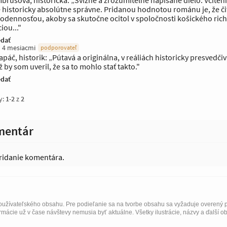
brušová, historička: „Svižne a zrozumiteľne napísané dielo. Vcíteni
 historicky absolútne správne. Pridanou hodnotou románu je, že čit
odennosťou, akoby sa skutočne ocitol v spoločnosti košického rich
iou..."
dať
 4 mesiacmi
podporovateľ
apáč, historik: „Pútavá a originálna, v reáliách historicky presvedči
 by som uveril, že sa to mohlo stať takto."
dať
y:
1
-
2
z
2
mentár
ridanie komentára.
užívateľského obsahu. Pre podieľanie sa na tvorbe obsahu sa vyžaduje overený p
rmácie už v čase návštevy nemusia byť aktuálne. Všetky ilustrácie, názvy a ďalší o