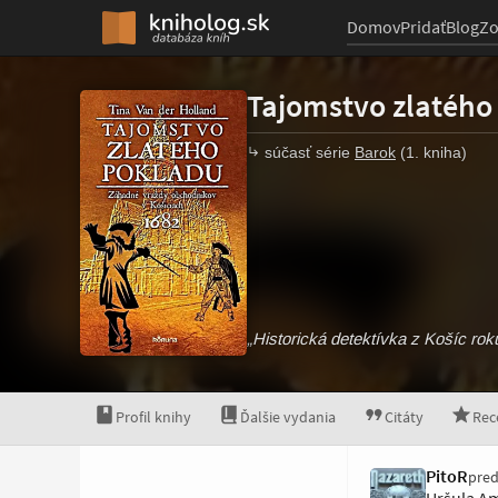
Domov
Pridať
Blog
Z
Tajomstvo zlatého
súčasť série
Barok
(1. kniha)
„Historická detektívka z Košíc ro
Profil knihy
Ďalšie vydania
Citáty
Rec
PitoR
pred