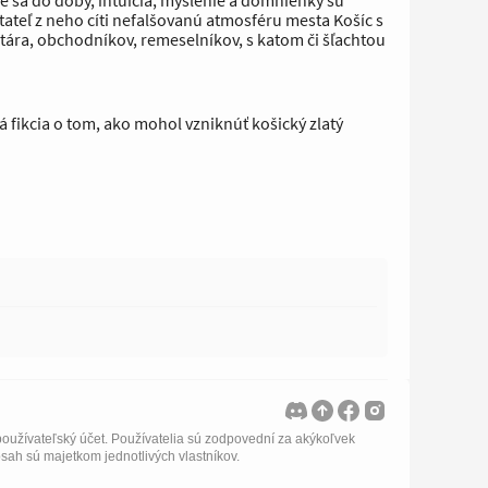
e sa do doby, intuícia, myslenie a domnienky sú
ateľ z neho cíti nefalšovanú atmosféru mesta Košíc s
tára, obchodníkov, remeselníkov, s katom či šľachtou
vá fikcia o tom, ako mohol vzniknúť košický zlatý
oužívateľský účet. Používatelia sú zodpovední za akýkoľvek
bsah sú majetkom jednotlivých vlastníkov.