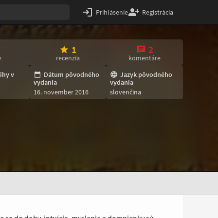
Prihlásenie
Registrácia
1
2
v
recenzia
komentáre
ihy v
Dátum pôvodného
Jazyk pôvodného
vydania
vydania
16. november 2016
slovenčina