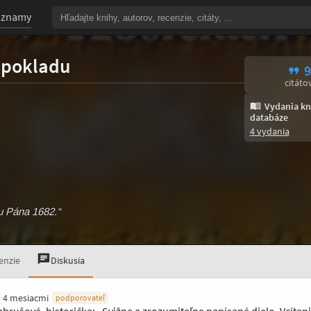
oznamy
 pokladu
9
citáto
Vydania kn
databáze
4 vydania
ku Pána 1682.“
enzie
Diskusia
 4 mesiacmi
podporovateľ