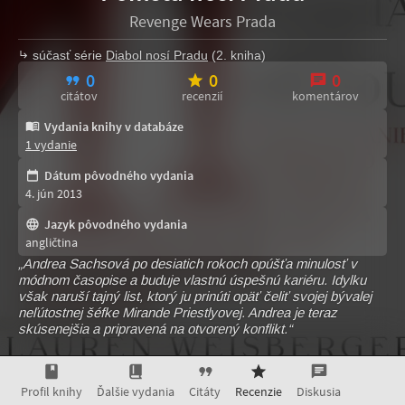
Revenge Wears Prada
súčasť série
Diabol nosí Pradu
(2. kniha)
0
0
0
citátov
recenzií
komentárov
Vydania knihy v databáze
1 vydanie
Dátum pôvodného vydania
4. jún 2013
Jazyk pôvodného vydania
angličtina
„Andrea Sachsová po desiatich rokoch opúšťa minulosť v
módnom časopise a buduje vlastnú úspešnú kariéru. Idylku
však naruší tajný list, ktorý ju prinúti opäť čeliť svojej bývalej
neľútostnej šéfke Mirande Priestlyovej. Andrea je teraz
skúsenejšia a pripravená na otvorený konflikt.“
Profil knihy
Ďalšie vydania
Citáty
Recenzie
Diskusia