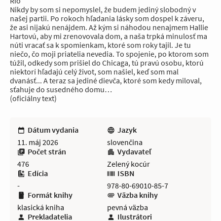
Rio
Nikdy by som si nepomyslel, že budem jediný slobodný v
našej partii. Po rokoch hľadania lásky som dospel k záveru,
že asi nijakú nenájdem. Až kým si náhodou nenajmem Hallie
Hartovú, aby mi zrenovovala dom, a naša trpká minulosť ma
núti vracať sa k spomienkam, ktoré som roky tajil. Je tu
niečo, čo moji priatelia nevedia. To spojenie, po ktorom som
túžil, odkedy som prišiel do Chicaga, tú pravú osobu, ktorú
niektorí hľadajú celý život, som našiel, keď som mal
dvanásť... A teraz sa jediné dievča, ktoré som kedy miloval,
sťahuje do susedného domu…
(oficiálny text)
Dátum vydania
Jazyk
11. máj 2026
slovenčina
Počet strán
Vydavateľ
476
Zelený kocúr
Edícia
ISBN
-
978-80-69010-85-7
Formát knihy
Väzba knihy
klasická kniha
pevná väzba
Prekladatelia
Ilustrátori