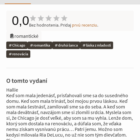
0,0
Bez hodnotenia. Pridaj
prvú recenziu
.
romantické
Chicago
romantika
druhá šanca
láska z mladosti
renovácia
O tomto vydaní
Hallie
Keď som mala jedenásť, prisťahovali sme sa do susedného
domu. Keď som mala trinásť, bol mojou prvou láskou. Keď
som mala šestnásť, zamilovali sme sa do seba. A keď som
mala devätnásť, navzájom sme si zlomili srdcia. Myslela som
si, že Chicago je dosť veľké, aby som sa mu vyhla. Lenže dom,
ktorý som dostala na renováciu, a dúfala som, že vďaka
nemu získam vysnívanú prácu… Patrí jemu. Možno som
kedysi milovala Ria DeLucu, no už nie som tým dievčaťom.