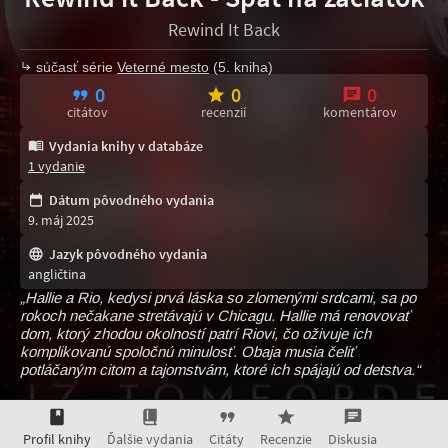
Rewind It Back
súčasť série
Veterné mesto
(5. kniha)
0
0
0
citátov
recenzií
komentárov
Vydania knihy v databáze
1 vydanie
Dátum pôvodného vydania
9. máj 2025
Jazyk pôvodného vydania
angličtina
„Hallie a Rio, kedysi prvá láska so zlomenými srdcami, sa po
rokoch nečakane stretávajú v Chicagu. Hallie má renovovať
dom, ktorý zhodou okolností patrí Riovi, čo oživuje ich
komplikovanú spoločnú minulosť. Obaja musia čeliť
potláčaným citom a tajomstvám, ktoré ich spájajú od detstva.“
Profil knihy
Ďalšie vydania
Citáty
Recenzie
Diskusia