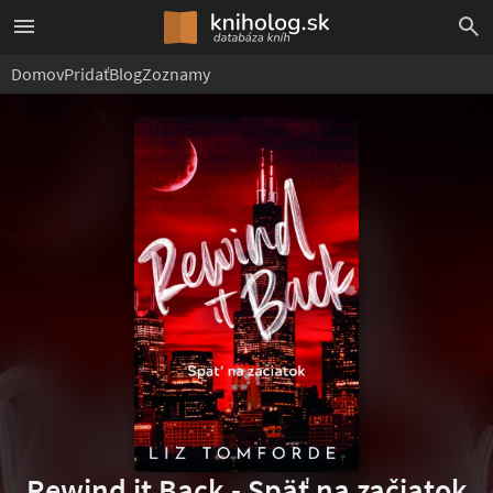
Domov
Pridať
Blog
Zoznamy
Rewind it Back - Späť na začiatok