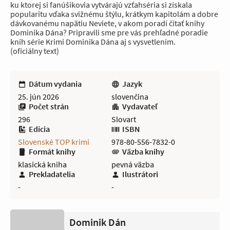
ku ktorej si fanúšikovia vytvárajú vzťahséria si získala
popularitu vďaka svižnému štýlu, krátkym kapitolám a dobre
dávkovanému napätiu Neviete, v akom poradí čítať knihy
Dominika Dána? Pripravili sme pre vás prehľadné poradie
kníh série Krimi Dominika Dána aj s vysvetlením.
(oficiálny text)
Dátum vydania
Jazyk
25. jún 2026
slovenčina
Počet strán
Vydavateľ
296
Slovart
Edícia
ISBN
Slovenské TOP krimi
978-80-556-7832-0
Formát knihy
Väzba knihy
klasická kniha
pevná väzba
Prekladatelia
Ilustrátori
-
-
Dominik Dán