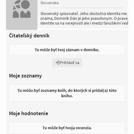
Slovensko
Slovenský spisovateľ. Jeho skutočná identita nie je
známa, Dominik Dán je jeho pseudonym. O pravej
identite sa na verejnosti ale i medzi fanúšikmi vedú
spory. Po prvej desiatke kníh sa média začínali viac
zaujímať o úspešného autora. Taktiež sa objavujú
Čitateľský denník
konšpirácie, že pseudonym je len značkou
úspešných copywriterov. Autor začal komunikovať
s verejnosťou cez rozhovory v elektronických
Tu môže byť tvoj záznam v denníku.
médiách, v ktorých potvrdil, že je z radov
kriminalistov. Tiež má najrozsiahlejšiu základňu na
jeho facebookovej stránke z pomedzi slovenských
Prihlásiť sa
autorov. Okrem najbližších spolupracovníkov a
pracovníkov poznajú jeho identitu niektorí novinári.
Moje zoznamy
Svoju identitu si stráži aj z profesionálneho
hľadiska. Dán sa viackrát vyjadril, že by vystúpil z
anonymity, no zatiaľ to necháva tak ako je. Nepravý
je aj rok narodenia, ktorý sa uvádza na prebale jeho
Tu môžu byť zoznamy kníh, do ktorých si pridal(a) túto
kníh. (Wikipédia)
knihu.
Moje hodnotenie
Tu môže byť tvoja recenzia.