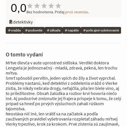
0,0
Bez hodnotenia. Pridaj
prvú recenziu
.
detektívky
vražda
podsvetie
záhada
napätie
policajné vyšetrovanie
O tomto vydaní
Mŕtve dievča v aute uprostred sídliska. Verdikt doktora
Lengyela je jednoznačný - mladá, zdravá, pekná, len trochu
mŕtva.
Smrť spôsobil pervitín, jeden vpich do žily a život vyprchal.
Problémy nastanú, keď detektívi z oddelenia vrážd o Vierke
zistia, že nikdy nebrala drogy, nefajčila, pila len biele víno, aj
to príležitostne. Obsah žalúdka a rozbor krvi hovoria niečo
iné. Aj podozrivé zmiznutie jej frajera prispeje k tomu, že celý
prípad sa hneď po prvých výsluchoch zahalí rúškom
tajomstva.
Neostáva nič iné, len vrátiť sa na začiatok a podľa
zaužívaných pravidiel vyšetrovania rozpletať záhadu mŕtvej
Vierky trpezlivo, krok za krokom. Prvé zistenia sú zaujímavé,