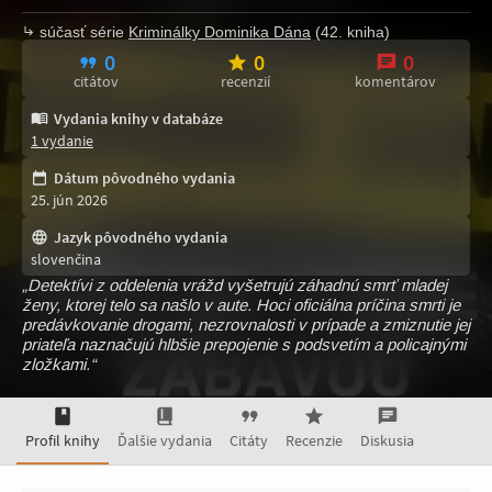
súčasť série
Kriminálky Dominika Dána
(42. kniha)
0
0
0
citátov
recenzií
komentárov
Vydania knihy v databáze
1 vydanie
Dátum pôvodného vydania
25. jún 2026
Jazyk pôvodného vydania
slovenčina
„Detektívi z oddelenia vrážd vyšetrujú záhadnú smrť mladej
ženy, ktorej telo sa našlo v aute. Hoci oficiálna príčina smrti je
predávkovanie drogami, nezrovnalosti v prípade a zmiznutie jej
priateľa naznačujú hlbšie prepojenie s podsvetím a policajnými
zložkami.“
Profil knihy
Ďalšie vydania
Citáty
Recenzie
Diskusia