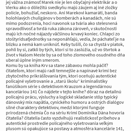
jej vážna známosť Marek nie je len obyčajný elektrikár a o
Vierku ako o dôležitú svedkyňu majú záujem aj iné zložky
polície, bohužiaľ, neskoro. Ani Marekovi kamaráti, banda
holohlavých chuligánov v bomberách a kanadách, nie sú
mimo podozrenia, hoci navonok sa tvária ako stelesnená
spravodlivosť a tvrdá ruka zákona zároveň, v skutočnosti
majú ich nočné nájazdy väčšinou krvavý koniec. Chlapci zo
stoštyridsaťjednotky sa neponáhľajú, vedia, že páchateľ je na
blízku a nemá kam uniknúť. Keby tušili, čo sa chystá v piatok,
pohli by si, zatkli by tých, ktorí si to zaslúžia, už vo štvrtok a
život v Našom Meste by sa od toho zlomového osudného dňa
uberal úplne iným smerom.
Komu by sa kniha Krv sa stane zábavou mohla páčiť?
čitateľom, ktorí majú radi temnejšie a napínavé krimi bez
zbytočného prikrášľovania tým, ktorí oceňujú autentické
policajné vyšetrovanie a „starú školu“ kriminalistiky
fanúšikom série s detektívom Krauzom a legendárnou
kanceláriou 141 Čo nájdete v tejto knihe? dôraz na detailnú
policajnú prácu, výsluchy a logické skladanie stôp typický
dánovský mix napätia, cynického humoru a ostrých dialógov
silné charaktery detektívov, medzi ktorými funguje
prirodzená chémia Čo na sériu Krimi Dominika Dána hovoria
čitatelia? čitatelia často vyzdvihujú realistickosť príbehov a
autentické prostredie policajného vyšetrovania veľkým
plusom sú opakujúce sa postavy a atmosféra kancelárie 141,