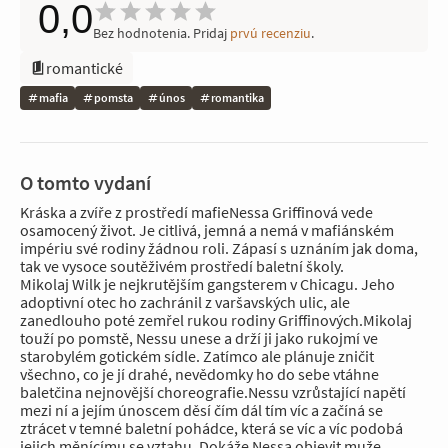
0,0
Bez hodnotenia. Pridaj
prvú recenziu
.
romantické
mafia
pomsta
únos
romantika
O tomto vydaní
Kráska a zvíře z prostředí mafieNessa Griffinová vede
osamocený život. Je citlivá, jemná a nemá v mafiánském
impériu své rodiny žádnou roli. Zápasí s uznáním jak doma,
tak ve vysoce soutěživém prostředí baletní školy.
Mikolaj Wilk je nejkrutějším gangsterem v Chicagu. Jeho
adoptivní otec ho zachránil z varšavských ulic, ale
zanedlouho poté zemřel rukou rodiny Griffinových.Mikolaj
touží po pomstě, Nessu unese a drží ji jako rukojmí ve
starobylém gotickém sídle. Zatímco ale plánuje zničit
všechno, co je jí drahé, nevědomky ho do sebe vtáhne
baletčina nejnovější choreografie.Nessu vzrůstající napětí
mezi ní a jejím únoscem děsí čím dál tím víc a začíná se
ztrácet v temné baletní pohádce, která se víc a víc podobá
jejich měnícímu se vztahu. Dokáže Nessa objevit muže