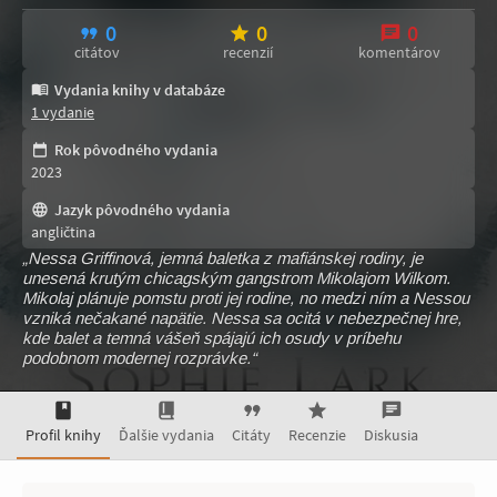
0
0
0
citátov
recenzií
komentárov
Vydania knihy v databáze
1 vydanie
Rok pôvodného vydania
2023
Jazyk pôvodného vydania
angličtina
„Nessa Griffinová, jemná baletka z mafiánskej rodiny, je
unesená krutým chicagským gangstrom Mikolajom Wilkom.
Mikolaj plánuje pomstu proti jej rodine, no medzi ním a Nessou
vzniká nečakané napätie. Nessa sa ocitá v nebezpečnej hre,
kde balet a temná vášeň spájajú ich osudy v príbehu
podobnom modernej rozprávke.“
Profil knihy
Ďalšie vydania
Citáty
Recenzie
Diskusia