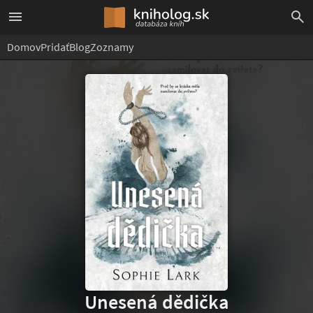
Domov
Pridať
Blog
Zoznamy
Unesená dědička