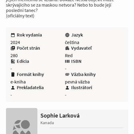
skrývajícího se za maskou netvora? Nebo to bude její
poslední tanec?
(oficiálny text)
Rok vydania
Jazyk
2024
čeština
Počet strán
Vydavateľ
280
Red
Edícia
ISBN
-
-
Formát knihy
Väzba knihy
e-kniha
pevná väzba
Prekladatelia
Ilustrátori
-
-
Sophie Larková
Kanada