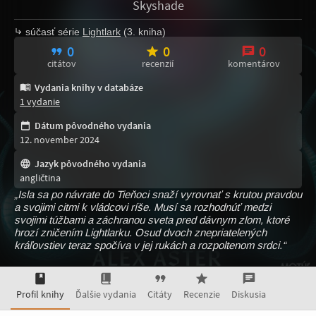
Skyshade
súčasť série
Lightlark
(3. kniha)
0
0
0
citátov
recenzií
komentárov
Vydania knihy v databáze
1 vydanie
Dátum pôvodného vydania
12. november 2024
Jazyk pôvodného vydania
angličtina
„Isla sa po návrate do Tieňoci snaží vyrovnať s krutou pravdou
a svojimi citmi k vládcovi ríše. Musí sa rozhodnúť medzi
svojimi túžbami a záchranou sveta pred dávnym zlom, ktoré
hrozí zničením Lightlarku. Osud dvoch znepriatelených
kráľovstiev teraz spočíva v jej rukách a rozpoltenom srdci.“
Profil knihy
Ďalšie vydania
Citáty
Recenzie
Diskusia