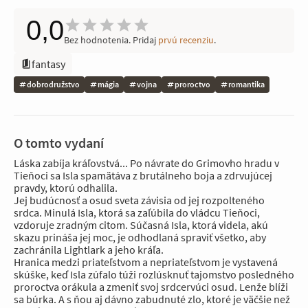
0,0
Bez hodnotenia. Pridaj
prvú recenziu
.
fantasy
dobrodružstvo
mágia
vojna
proroctvo
romantika
O tomto vydaní
Láska zabíja kráľovstvá... Po návrate do Grimovho hradu v
Tieňoci sa Isla spamätáva z brutálneho boja a zdrvujúcej
pravdy, ktorú odhalila.
Jej budúcnosť a osud sveta závisia od jej rozpolteného
srdca. Minulá Isla, ktorá sa zaľúbila do vládcu Tieňoci,
vzdoruje zradným citom. Súčasná Isla, ktorá videla, akú
skazu prináša jej moc, je odhodlaná spraviť všetko, aby
zachránila Lightlark a jeho kráľa.
Hranica medzi priateľstvom a nepriateľstvom je vystavená
skúške, keď Isla zúfalo túži rozlúsknuť tajomstvo posledného
proroctva orákula a zmeniť svoj srdcervúci osud. Lenže blíži
sa búrka. A s ňou aj dávno zabudnuté zlo, ktoré je väčšie než