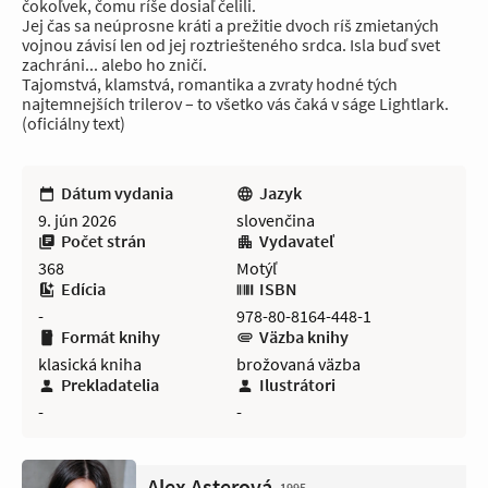
čokoľvek, čomu ríše dosiaľ čelili.
Jej čas sa neúprosne kráti a prežitie dvoch ríš zmietaných
vojnou závisí len od jej roztriešteného srdca. Isla buď svet
zachráni... alebo ho zničí.
Tajomstvá, klamstvá, romantika a zvraty hodné tých
najtemnejších trilerov – to všetko vás čaká v ságe Lightlark.
(oficiálny text)
Dátum vydania
Jazyk
9. jún 2026
slovenčina
Počet strán
Vydavateľ
368
Motýľ
Edícia
ISBN
-
978-80-8164-448-1
Formát knihy
Väzba knihy
klasická kniha
brožovaná väzba
Prekladatelia
Ilustrátori
-
-
Alex Asterová
1995