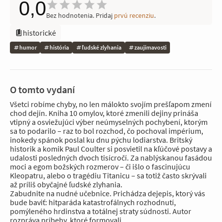
0,0
Bez hodnotenia. Pridaj
prvú recenziu
.
historické
humor
história
ľudské zlyhania
zaujímavosti
O tomto vydaní
Všetci robíme chyby, no len málokto svojím prešľapom zmení
chod dejín. Kniha 10 omylov, ktoré zmenili dejiny prináša
vtipný a osviežujúci výber neúmyselných pochybení, ktorým
sa to podarilo – raz to bol rozchod, čo pochoval impérium,
inokedy spánok poslal ku dnu pýchu lodiarstva. Britský
historik a komik Paul Coulter si posvietil na kľúčové postavy a
udalosti posledných dvoch tisícročí. Za nablýskanou fasádou
moci a egom božských rozmerov – či išlo o fascinujúcu
Kleopatru, alebo o tragédiu Titanicu – sa totiž často skrývali
až príliš obyčajné ľudské zlyhania.
Zabudnite na nudné učebnice. Prichádza dejepis, ktorý vás
bude baviť: hitparáda katastrofálnych rozhodnutí,
pomýleného hrdinstva a totálnej straty súdnosti. Autor
rozpráva príbehy, ktoré formovali