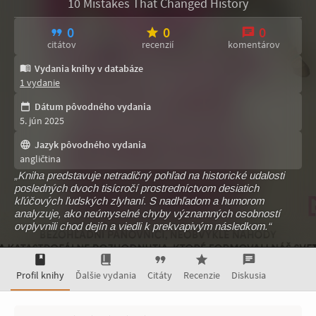
10 Mistakes That Changed History
0
0
0
citátov
recenzií
komentárov
Vydania knihy v databáze
1 vydanie
Dátum pôvodného vydania
5. jún 2025
Jazyk pôvodného vydania
angličtina
„Kniha predstavuje netradičný pohľad na historické udalosti
posledných dvoch tisícročí prostredníctvom desiatich
kľúčových ľudských zlyhaní. S nadhľadom a humorom
analyzuje, ako neúmyselné chyby významných osobností
ovplyvnili chod dejín a viedli k prekvapivým následkom.“
Profil knihy
Ďalšie vydania
Citáty
Recenzie
Diskusia