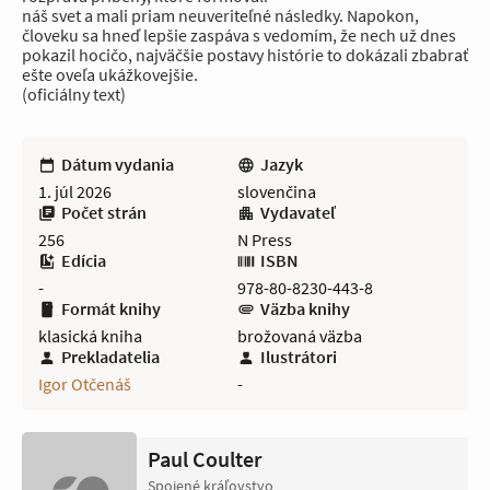
náš svet a mali priam neuveriteľné následky. Napokon,
človeku sa hneď lepšie zaspáva s vedomím, že nech už dnes
pokazil hocičo, najväčšie postavy histórie to dokázali zbabrať
ešte oveľa ukážkovejšie.
(oficiálny text)
Dátum vydania
Jazyk
1. júl 2026
slovenčina
Počet strán
Vydavateľ
256
N Press
Edícia
ISBN
-
978-80-8230-443-8
Formát knihy
Väzba knihy
klasická kniha
brožovaná väzba
Prekladatelia
Ilustrátori
Igor Otčenáš
-
Paul Coulter
Spojené kráľovstvo