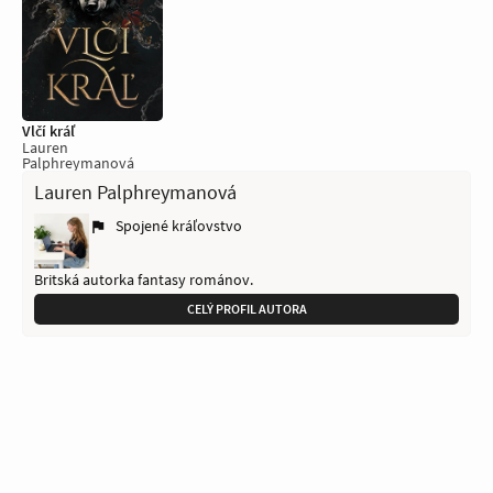
Vlčí kráľ
Lauren
Palphreymanová
Lauren Palphreymanová
Spojené kráľovstvo
Britská autorka fantasy románov.
CELÝ PROFIL AUTORA