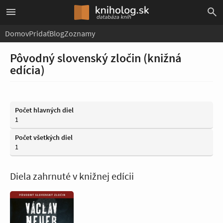
Domov
Pridať
Blog
Zoznamy
Pôvodný slovenský zločin (knižná
edícia)
Počet hlavných diel
1
Počet všetkých diel
1
Diela zahrnuté v knižnej edícii