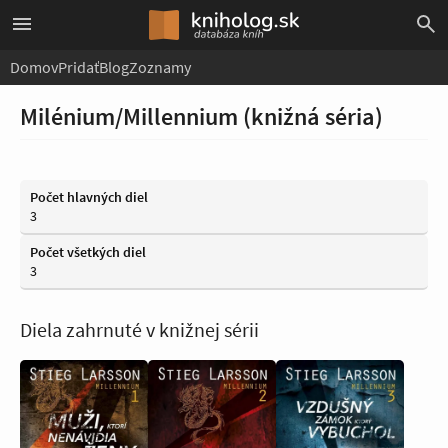
Domov
Pridať
Blog
Zoznamy
Milénium/Millennium (knižná séria)
Počet hlavných diel
3
Počet všetkých diel
3
Diela zahrnuté v knižnej sérii