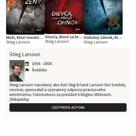
Dievča, ktoré sa hralo s ohňom
Muži, ktorí nenávidia ženy
Vzdušný zámok, ktorý vybuchol
Stieg Larsson
Stieg Larsson
Stieg Larsson
Stieg Larsson
1954 - 2004
Švédsko
Stieg Larsson narodený ako Karl Stig-Erland Larsson bol švédsky
novinár, spisovateľ a významný odporca pravicového
extrémizmu. Celosvetovo sa preslávil trilógiou Milénium.
(Wikipédia)
CELÝ PROFIL AUTORA