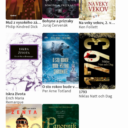
Bohyne a prízraky
Muž z vysokého zámku
Na veky vekov, 2. vydanie
Juraj Červenák
Philip Kindred Dick
Ken Follett
O sto rokov bude všetko zabudnuté
Per Arne Totland
1793
Iskra života
Niklas Natt och Dag
Erich Maria
Remarque