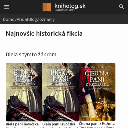
Domov
Pridať
Blog
Zoznamy
Najnovšie historická fikcia
Diela s týmto žánrom
Čierna pani z Kežmarku
Biela pani levočská
Biela pani levočská
Tina Van der Holland