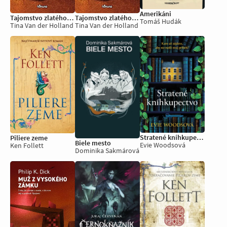
Amerikáni
Tajomstvo zlatého pokladu
Tajomstvo zlatého pokladu
Tomáš Hudák
Tina Van der Holland
Tina Van der Holland
Stratené kníhkupectvo
Piliere zeme
Biele mesto
Evie Woodsová
Ken Follett
Dominika Sakmárová