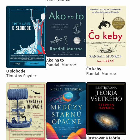
Ako na to
Randall Munroe
Čo keby
O slobode
Randall Munroe
Timothy Snyder
Ilustrovaná teória všetkého