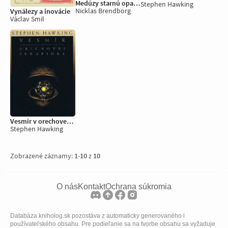
Medúzy starnú opačne
Stephen Hawking
Nicklas Brendborg
Vynálezy a inovácie
Václav Smil
Vesmír v orechovej škrupinke
Stephen Hawking
Zobrazené záznamy:
1
-
10
z
10
O nás
Kontakt
Ochrana súkromia
Databáza kniholog.sk pozostáva z automaticky generovaného i
používateľského obsahu. Pre podieľanie sa na tvorbe obsahu sa vyžaduje