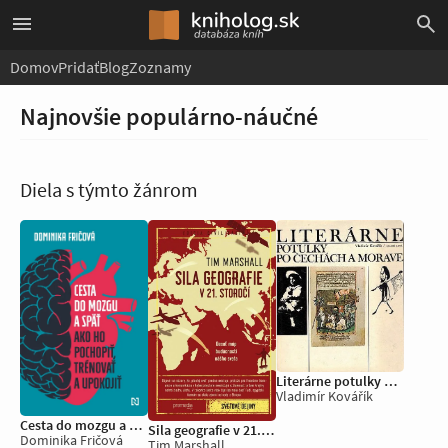
Domov
Pridať
Blog
Zoznamy
Najnovšie populárno-náučné
Diela s týmto žánrom
Literárne potulky po Čechách a Morave
Vladimír Kovářík
Cesta do mozgu a späť
Sila geografie v 21. storočí
Dominika Fričová
Tim Marshall