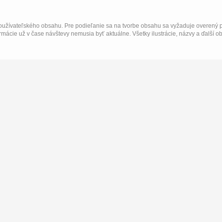
užívateľského obsahu. Pre podieľanie sa na tvorbe obsahu sa vyžaduje overený p
rmácie už v čase návštevy nemusia byť aktuálne. Všetky ilustrácie, názvy a ďalší o