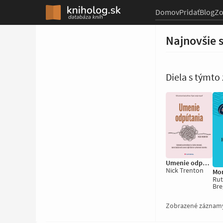
Domov
Pridať
Blog
Z
Najnovšie 
Diela s týmt
Umenie odpútania
Nick Trenton
Rut
Br
Zobrazené záznam