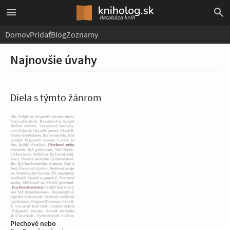
Domov
Pridať
Blog
Zoznamy
Najnovšie úvahy
Diela s týmto žánrom
Plechové nebo