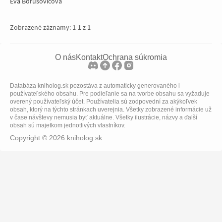
Eva Borušovičová
Zobrazené záznamy:
1
-
1
z
1
O nás
Kontakt
Ochrana súkromia
Databáza kniholog.sk pozostáva z automaticky generovaného i
používateľského obsahu. Pre podieľanie sa na tvorbe obsahu sa vyžaduje
overený používateľský účet. Používatelia sú zodpovední za akýkoľvek
obsah, ktorý na týchto stránkach uverejnia. Všetky zobrazené informácie už
v čase návštevy nemusia byť aktuálne. Všetky ilustrácie, názvy a ďalší
obsah sú majetkom jednotlivých vlastníkov.
Copyright © 2026 kniholog.sk