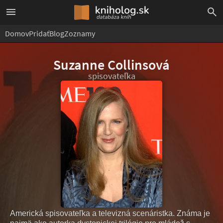
Domov
Pridať
Blog
Zoznamy
Suzanne Collinsová
spisovateľka
Americká spisovateľka a televizná scenáristka. Známa je