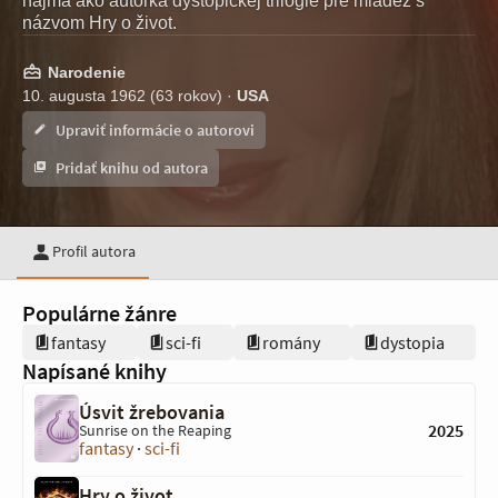
najmä ako autorka dystopickej trilógie pre mládež s
názvom Hry o život.
Narodenie
10. augusta 1962 (63 rokov) ·
USA
Upraviť informácie o autorovi
Pridať knihu od autora
Profil autora
Populárne žánre
fantasy
sci-fi
romány
dystopia
Napísané knihy
Úsvit žrebovania
2025
Sunrise on the Reaping
fantasy
·
sci-fi
Hry o život