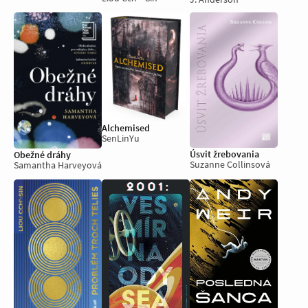
Alchemised
SenLinYu
Úsvit žrebovania
Obežné dráhy
Suzanne Collinsová
Samantha Harveyová