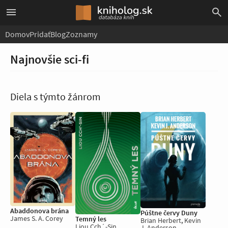
Domov
Pridať
Blog
Zoznamy
Najnovšie sci-fi
Diela s týmto žánrom
Abaddonova brána
Púštne červy Duny
James S. A. Corey
Temný les
Brian Herbert
,
Kevin
Liou Cch´-Sin
J. Anderson