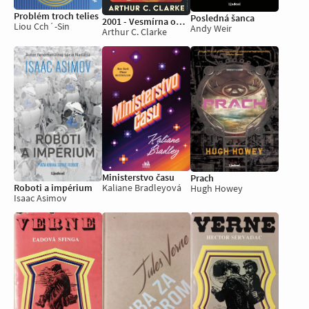
Problém troch telies
Posledná šanca
2001 - Vesmírna odysea
Liou Cch´-Sin
Andy Weir
Arthur C. Clarke
Ministerstvo času
Prach
Kaliane Bradleyová
Roboti a impérium
Hugh Howey
Isaac Asimov