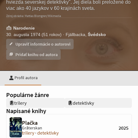
hviezda severskej detektívky". Jej diela boli preložené do
viac ako 40 jazykov v 60 krajinách sveta.
Zdroj obrázka: Mattias Blomgren/Wikimedia
Narodenie
30. augusta 1974 (51 rokov) · Fjällbacka,
Švédsko
Upraviť informácie o autorovi
Pridať knihu od autora
Profil autora
Populárne žánre
trilery
detektívky
Napísané knihy
Plačka
2025
Gråterskan
trilery
·
detektívky