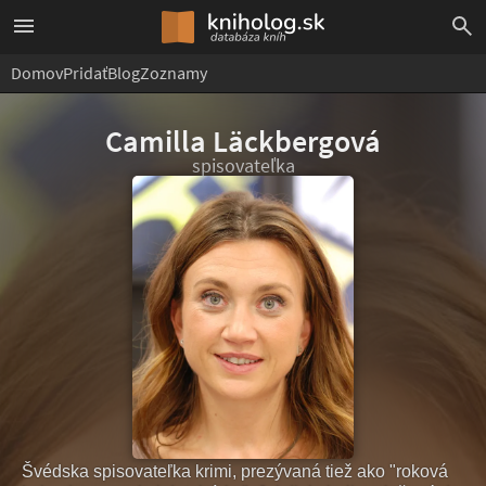
Domov
Pridať
Blog
Zoznamy
Camilla Läckbergová
spisovateľka
Švédska spisovateľka krimi, prezývaná tiež ako "roková