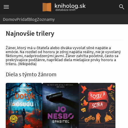
Domov
Pridať
Blog
Zoznamy
Najnovšie trilery
Žáner, ktorý má u čitateľa alebo diváka vyvolať silné napätie a
emócie. Na rozdiel od hororu je zdroj napätia reálny, nie je vyvolaný
fiktívnymi, nadprirodzenými javmi. Žáner zahŕňa početné, často sa
prekrývajúce podžánre, napríklad diela miešajúce prvky hororu a
trileru. (Wikipédia)
Diela s týmto žánrom