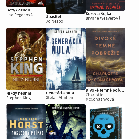
Dotyk osudu
Kosec a Sojka
Lisa Reganová
Spasiteľ
Brynne Weaverová
Jo Nesbø
Divoké temné pobrežie
Generácia nula
Nikdy neuhni
Charlotte
Stefan Ahnhem
Stephen King
McConaghyová