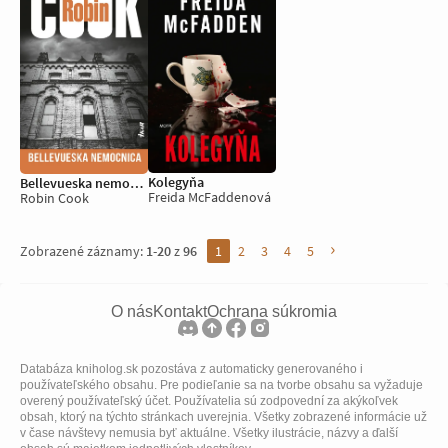
Kolegyňa
Bellevueska nemocnica
Freida McFaddenová
Robin Cook
›
Zobrazené záznamy:
1
-
20
z
96
1
2
3
4
5
O nás
Kontakt
Ochrana súkromia
Databáza kniholog.sk pozostáva z automaticky generovaného i
používateľského obsahu. Pre podieľanie sa na tvorbe obsahu sa vyžaduje
overený používateľský účet. Používatelia sú zodpovední za akýkoľvek
obsah, ktorý na týchto stránkach uverejnia. Všetky zobrazené informácie už
v čase návštevy nemusia byť aktuálne. Všetky ilustrácie, názvy a ďalší