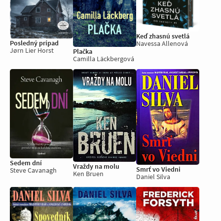
Keď zhasnú svetlá
Posledný prípad
Navessa Allenová
Jørn Lier Horst
Plačka
Camilla Läckbergová
Sedem dní
Vraždy na molu
Smrť vo Viedni
Steve Cavanagh
Ken Bruen
Daniel Silva