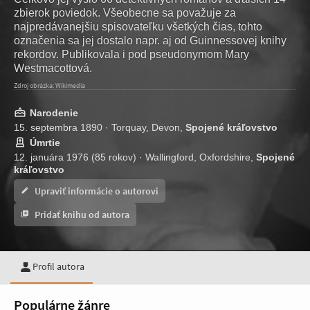
zbierok poviedok. Všeobecne sa považuje za
najpredávanejšiu spisovateľku všetkých čias, tohto
označenia sa jej dostalo napr. aj od Guinnessovej knihy
rekordov. Publikovala i pod pseudonymom Mary
Westmacottová.
Zdroj obrázka: Wikimedia
Narodenie
15. septembra 1890 · Torquay, Devon,
Spojené kráľovstvo
Úmrtie
12. januára 1976 (85 rokov) · Wallingford, Oxfordshire,
Spojené
kráľovstvo
Upraviť informácie o autorovi
Pridať knihu od autora
Profil autora
Populárne žánre