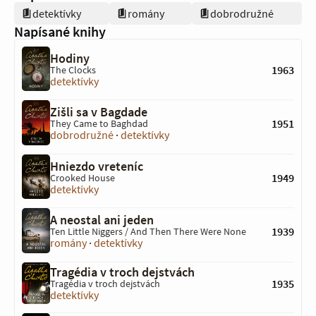
detektívky
romány
dobrodružné
Napísané knihy
Hodiny
1963
The Clocks
detektívky
Zišli sa v Bagdade
1951
They Came to Baghdad
dobrodružné
·
detektívky
Hniezdo vreteníc
1949
Crooked House
detektívky
A neostal ani jeden
1939
Ten Little Niggers / And Then There Were None
romány
·
detektívky
Tragédia v troch dejstvách
1935
Tragédia v troch dejstvách
detektívky