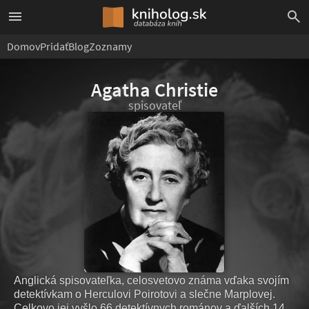
Domov
Pridať
Blog
Zoznamy
Agatha Christie
spisovateľ
Anglická spisovateľka, celosvetovo známa vďaka svojím
detektívkam o Herculovi Poirotovi a slečne Marplovej.
Celkovo jej vyšlo 66 detektívnych románov a ďalších 14