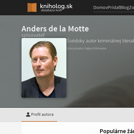
Domov
Pridať
Blog
Z
Anders de la Motte
spisovateľ
Švédsky autor kriminálnej literat
Zdroj obrázka: Vogler/Wikimedia
Profil autora
Populárne žá