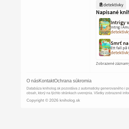
detektívky
Napísané kni
Intrigy 
Intrig i Ama
detektívk
Smrť na
Ett fall på
detektívk
Zobrazené záznam
O nás
Kontakt
Ochrana súkromia
Databáza kniholog.sk pozostáva z automaticky generovaného i po
obsah, ktorý na týchto stránkach uverejnia. Všetky zobrazené info
Copyright © 2026 kniholog.sk