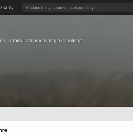
oznamy
úry. V minulosti pracoval aj ako policajt.
nre