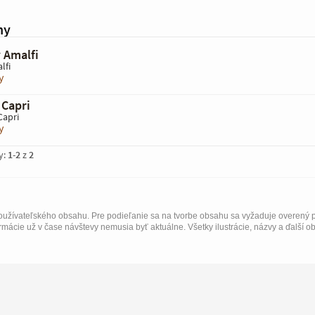
hy
v Amalfi
lfi
y
 Capri
 Capri
y
y:
1
-
2
z
2
užívateľského obsahu. Pre podieľanie sa na tvorbe obsahu sa vyžaduje overený p
rmácie už v čase návštevy nemusia byť aktuálne. Všetky ilustrácie, názvy a ďalší o