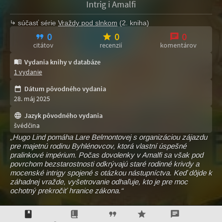
Intrig i Amalfi
súčasť série
Vraždy pod slnkom
(2. kniha)
0
0
0
citátov
recenzií
komentárov
Vydania knihy v databáze
1 vydanie
Dátum pôvodného vydania
28. máj 2025
Jazyk pôvodného vydania
švédčina
„Hugo Lind pomáha Lare Belmontovej s organizáciou zájazdu
pre majetnú rodinu Byhlénovcov, ktorá vlastní úspešné
pralinkové impérium. Počas dovolenky v Amalfi sa však pod
povrchom bezstarostnosti odkrývajú staré rodinné krivdy a
mocenské intrigy spojené s otázkou nástupníctva. Keď dôjde k
záhadnej vražde, vyšetrovanie odhaľuje, kto je pre moc
ochotný prekročiť hranice zákona.“