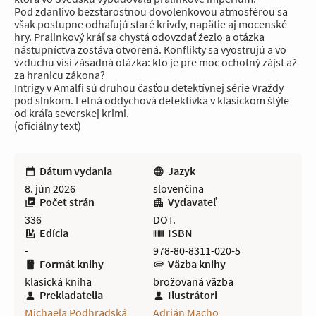
Pod zdanlivo bezstarostnou dovolenkovou atmosférou sa
však postupne odhaľujú staré krivdy, napätie aj mocenské
hry. Pralinkový kráľ sa chystá odovzdať žezlo a otázka
nástupníctva zostáva otvorená. Konflikty sa vyostrujú a vo
vzduchu visí zásadná otázka: kto je pre moc ochotný zájsť až
za hranicu zákona?
Intrigy v Amalfi sú druhou časťou detektívnej série Vraždy
pod slnkom. Letná oddychová detektívka v klasickom štýle
od kráľa severskej krimi.
(oficiálny text)
Dátum vydania
Jazyk
8. jún 2026
slovenčina
Počet strán
Vydavateľ
336
DOT.
Edícia
ISBN
-
978-80-8311-020-5
Formát knihy
Väzba knihy
klasická kniha
brožovaná väzba
Prekladatelia
Ilustrátori
Michaela Podhradská
Adrián Macho