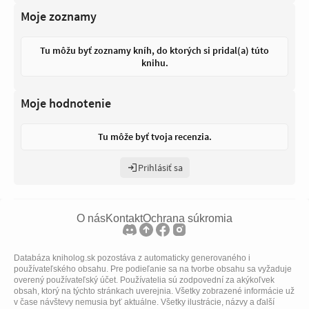
Moje zoznamy
Tu môžu byť zoznamy kníh, do ktorých si pridal(a) túto
knihu.
Moje hodnotenie
Tu môže byť tvoja recenzia.
Prihlásiť sa
O nás
Kontakt
Ochrana súkromia
Databáza kniholog.sk pozostáva z automaticky generovaného i
používateľského obsahu. Pre podieľanie sa na tvorbe obsahu sa vyžaduje
overený používateľský účet. Používatelia sú zodpovední za akýkoľvek
obsah, ktorý na týchto stránkach uverejnia. Všetky zobrazené informácie už
v čase návštevy nemusia byť aktuálne. Všetky ilustrácie, názvy a ďalší