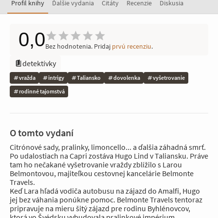
Profil knihy
Ďalšie vydania
Citáty
Recenzie
Diskusia
0,0
Bez hodnotenia. Pridaj
prvú recenziu
.
detektívky
vražda
intrigy
Taliansko
dovolenka
vyšetrovanie
rodinné tajomstvá
O tomto vydaní
Citrónové sady, pralinky, limoncello... a ďalšia záhadná smrť.
Po udalostiach na Capri zostáva Hugo Lind v Taliansku. Práve
tam ho nečakané vyšetrovanie vraždy zblížilo s Larou
Belmontovou, majiteľkou cestovnej kancelárie Belmonte
Travels.
Keď Lara hľadá vodiča autobusu na zájazd do Amalfi, Hugo
jej bez váhania ponúkne pomoc. Belmonte Travels tentoraz
pripravuje na mieru šitý zájazd pre rodinu Byhlénovcov,
ktorá vo Švédsku vybudovala pralinkové impérium.