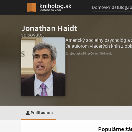
Domov
Pridať
Blog
Z
Jonathan Haidt
spisovateľ
Americký sociálny psychológ a s
Je autorom viacerých kníh z obl
Zdroj obrázka: Miller Center/Wikimedia
Profil autora
Populárne žá