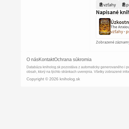
vzťahy
p
Napísané kni
Úzkostn
The Anxio
vzťahy
·
p
Zobrazené záznam
O nás
Kontakt
Ochrana súkromia
Databáza kniholog.sk pozostáva z automaticky generovaného i po
obsah, ktorý na týchto stránkach uverejnia. Všetky zobrazené info
Copyright © 2026 kniholog.sk