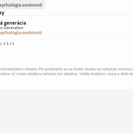
sychológia osobnosti
hy
á generácia
us Generation
sychológia osobnosti
y:
1
-
1
z
1
užívateľského obsahu. Pre podieľanie sa na tvorbe obsahu sa vyžaduje overený p
rmácie už v čase návštevy nemusia byť aktuálne. Všetky ilustrácie, názvy a ďalší o