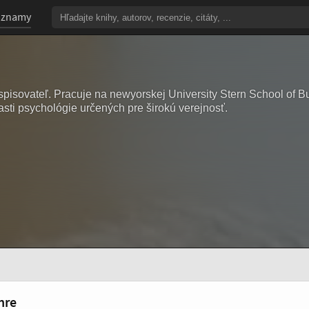
oznamy
pisovateľ. Pracuje na newyorskej University Stern School of B
asti psychológie určených pre širokú verejnosť.
nre