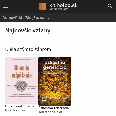
Domov
Pridať
Blog
Zoznamy
Najnovšie vzťahy
Diela s týmto žánrom
Umenie odpútania
Úzkostná generácia
Nick Trenton
Jonathan Haidt