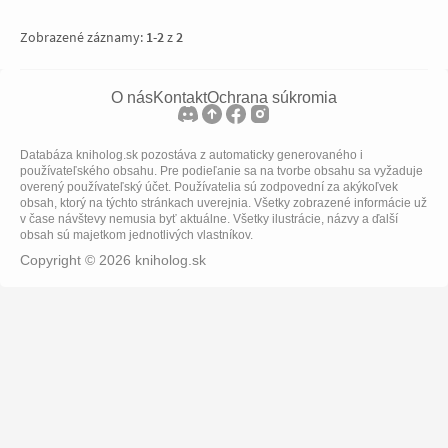
Zobrazené záznamy:
1
-
2
z
2
O nás
Kontakt
Ochrana súkromia
Databáza kniholog.sk pozostáva z automaticky generovaného i
používateľského obsahu. Pre podieľanie sa na tvorbe obsahu sa vyžaduje
overený používateľský účet. Používatelia sú zodpovední za akýkoľvek
obsah, ktorý na týchto stránkach uverejnia. Všetky zobrazené informácie už
v čase návštevy nemusia byť aktuálne. Všetky ilustrácie, názvy a ďalší
obsah sú majetkom jednotlivých vlastníkov.
Copyright © 2026 kniholog.sk