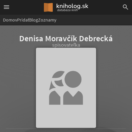
Domov
Pridať
Blog
Zoznamy
Denisa Moravčík Debrecká
spisovateľka