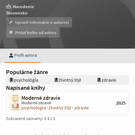
Narodenie
Slovensko
Upraviť informácie o autorovi
Pridať knihu od autora
Profil autora
Populárne žánre
psychológia
životný štýl
zdravie
Napísané knihy
Moderné zdravie
2025
Moderné zdravie
psychológia
·
životný štýl
·
zdravie
Zobrazené záznamy:
1
-
1
z
1