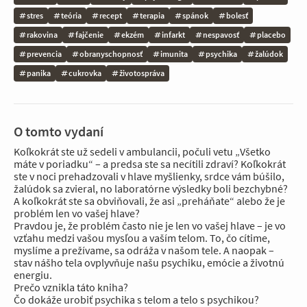
stres
teória
recept
terapia
spánok
bolesť
rakovina
fajčenie
ekzém
infarkt
nespavosť
placebo
prevencia
obranyschopnosť
imunita
psychika
žalúdok
panika
cukrovka
životospráva
O tomto vydaní
Koľkokrát ste už sedeli v ambulancii, počuli vetu „Všetko
máte v poriadku“ – a predsa ste sa necítili zdraví? Koľkokrát
ste v noci prehadzovali v hlave myšlienky, srdce vám búšilo,
žalúdok sa zvieral, no laboratórne výsledky boli bezchybné?
A koľkokrát ste sa obviňovali, že asi „preháňate“ alebo že je
problém len vo vašej hlave?
Pravdou je, že problém často nie je len vo vašej hlave – je vo
vzťahu medzi vašou mysľou a vaším telom. To, čo cítime,
myslíme a prežívame, sa odráža v našom tele. A naopak –
stav nášho tela ovplyvňuje našu psychiku, emócie a životnú
energiu.
Prečo vznikla táto kniha?
Čo dokáže urobiť psychika s telom a telo s psychikou?