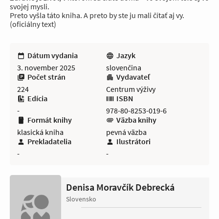
svojej mysli.
Preto vyšla táto kniha. A preto by ste ju mali čítať aj vy.
(oficiálny text)
Dátum vydania
Jazyk
3. november 2025
slovenčina
Počet strán
Vydavateľ
224
Centrum výživy
Edícia
ISBN
-
978-80-8253-019-6
Formát knihy
Väzba knihy
klasická kniha
pevná väzba
Prekladatelia
Ilustrátori
-
-
Denisa Moravčík Debrecká
Slovensko