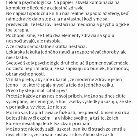
Lekár a psychologička. Na papieri skvelá kombinácia na
komplexné liečenie a celostné zdravie.
No napísať spoločnú knihu nás reálne napadlo až vtedy, keď
nám zdravie dalo stopku a na vlastnej koži sme sa
presvedčili, že lekárovi nestačí iba medicína a psychologičke
iba terapia.
Pochopili sme, že tieto dva elementy zdravia sa spolu
nespočítavajú, ale násobia.
A že často samostatne skrátka nestačia.
Lekárska fakulta jedného naučila rozpoznávať choroby, ale
nie šťastie.
Svetové školy psychológie druhého učili pomenovať emócie,
no často neprihliadajú, že sa zapisujú do buniek, hormónov,
obranyschopnosti.
Vznikla preto, aby sme ukázali, že moderné zdravie je len
jedno – to, ktoré spája myseľ a telo do jedného celku.
Prečo by ste ju mali čítať aj vy?
Pretože každý z nás nesie svoj príbeh. Možno sa dnes cítite
vyčerpane, bez energie, a hoci všetky výsledky ukazujú, že ste
v poriadku, vy viete, že nie ste.
Možno vás trápia tráviace ťažkosti, nespavosť, búšenie srdca,
bolesti hlavy či ekzém – a v hĺbke svojho ja tušíte, že ich
korene nesiahajú len k fyzickým príčinám.
Možno ste niekedy zažili úzkosť, paniku či strach zo smrti a
mysleli ste si, že sa vám zastaví srdce. Alebo ste zažili