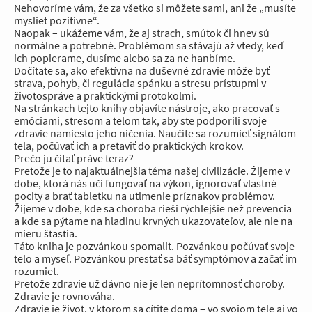
Nehovoríme vám, že za všetko si môžete sami, ani že „musíte
myslieť pozitívne“.
Naopak – ukážeme vám, že aj strach, smútok či hnev sú
normálne a potrebné. Problémom sa stávajú až vtedy, keď
ich popierame, dusíme alebo sa za ne hanbíme.
Dočítate sa, ako efektívna na duševné zdravie môže byť
strava, pohyb, či regulácia spánku a stresu prístupmi v
životospráve a praktickými protokolmi.
Na stránkach tejto knihy objavíte nástroje, ako pracovať s
emóciami, stresom a telom tak, aby ste podporili svoje
zdravie namiesto jeho ničenia. Naučíte sa rozumieť signálom
tela, počúvať ich a pretaviť do praktických krokov.
Prečo ju čítať práve teraz?
Pretože je to najaktuálnejšia téma našej civilizácie. Žijeme v
dobe, ktorá nás učí fungovať na výkon, ignorovať vlastné
pocity a brať tabletku na utlmenie príznakov problémov.
Žijeme v dobe, kde sa choroba rieši rýchlejšie než prevencia
a kde sa pýtame na hladinu krvných ukazovateľov, ale nie na
mieru šťastia.
Táto kniha je pozvánkou spomaliť. Pozvánkou počúvať svoje
telo a myseľ. Pozvánkou prestať sa báť symptómov a začať im
rozumieť.
Pretože zdravie už dávno nie je len neprítomnosť choroby.
Zdravie je rovnováha.
Zdravie je život, v ktorom sa cítite doma – vo svojom tele aj vo