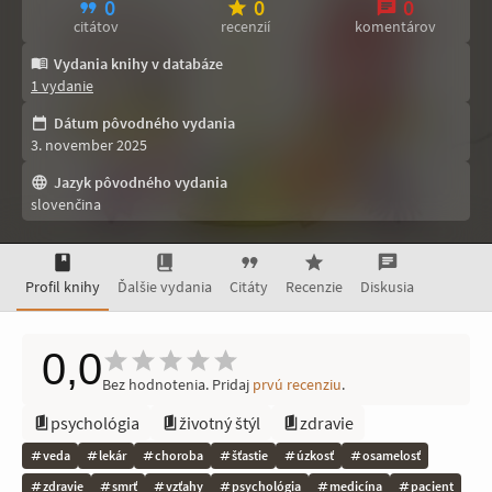
0
0
0
citátov
recenzií
komentárov
Vydania knihy v databáze
1 vydanie
Dátum pôvodného vydania
3. november 2025
Jazyk pôvodného vydania
slovenčina
Profil knihy
Ďalšie vydania
Citáty
Recenzie
Diskusia
0,0
Bez hodnotenia. Pridaj
prvú recenziu
.
psychológia
životný štýl
zdravie
veda
lekár
choroba
šťastie
úzkosť
osamelosť
zdravie
smrť
vzťahy
psychológia
medicína
pacient