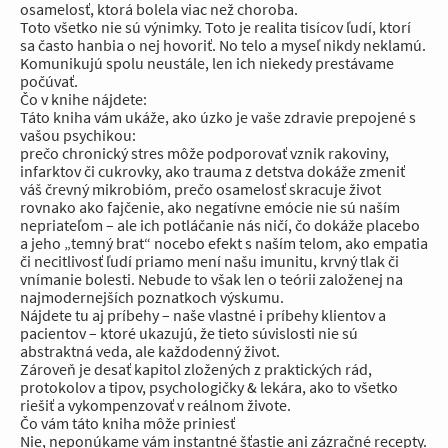
osamelosť, ktorá bolela viac než choroba.
Toto všetko nie sú výnimky. Toto je realita tisícov ľudí, ktorí
sa často hanbia o nej hovoriť. No telo a myseľ nikdy neklamú.
Komunikujú spolu neustále, len ich niekedy prestávame
počúvať.
Čo v knihe nájdete:
Táto kniha vám ukáže, ako úzko je vaše zdravie prepojené s
vašou psychikou:
prečo chronický stres môže podporovať vznik rakoviny,
infarktov či cukrovky, ako trauma z detstva dokáže zmeniť
váš črevný mikrobióm, prečo osamelosť skracuje život
rovnako ako fajčenie, ako negatívne emócie nie sú naším
nepriateľom – ale ich potláčanie nás ničí, čo dokáže placebo
a jeho „temný brat“ nocebo efekt s naším telom, ako empatia
či necitlivosť ľudí priamo mení našu imunitu, krvný tlak či
vnímanie bolesti. Nebude to však len o teórii založenej na
najmodernejších poznatkoch výskumu.
Nájdete tu aj príbehy – naše vlastné i príbehy klientov a
pacientov – ktoré ukazujú, že tieto súvislosti nie sú
abstraktná veda, ale každodenný život.
Zároveň je desať kapitol zložených z praktických rád,
protokolov a tipov, psychologičky & lekára, ako to všetko
riešiť a vykompenzovať v reálnom živote.
Čo vám táto kniha môže priniesť
Nie, neponúkame vám instantné šťastie ani zázračné recepty.