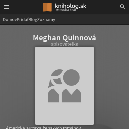
Domov
Pridať
Blog
Zoznamy
Meghan Quinnová
spisovateľka
Americká autorka ženských románov.