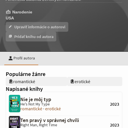
Narodenie
USA
Upraviť informácie o autorovi
Pridať knihu od autora
Profil autora
Populárne žánre
romantické
erotické
Napísané knihy
Nie je môj typ
2023
He's Not My Type
romantické
·
erotické
Ten pravý v správnej chvíli
2023
Right Man, Right Time