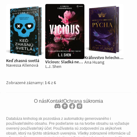
Kráľovstvo hriechov: Pýcha
Keď zhasnú svetlá
Vicious: Sladká nenávisť
Ana Huang
Navessa Allenová
L.J. Shen
Zobrazené záznamy:
1
-
6
z
6
O nás
Kontakt
Ochrana súkromia
Databáza kniholog.sk pozostáva z automaticky generovaného i
používateľského obsahu. Pre podieľanie sa na tvorbe obsahu sa vyžaduje
overený používateľský účet. Používatelia sú zodpovední za akýkoľvek
obsah, ktorý na týchto stránkach uverejnia. Všetky zobrazené informácie už