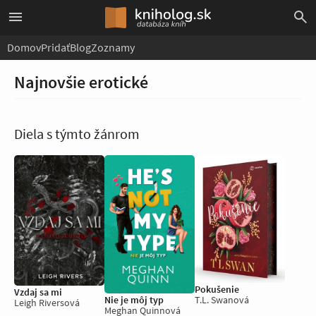
Domov
Pridať
Blog
Zoznamy
Najnovšie erotické
Diela s týmto žánrom
Pokušenie
Vzdaj sa mi
Nie je môj typ
T.L. Swanová
Leigh Riversová
Meghan Quinnová